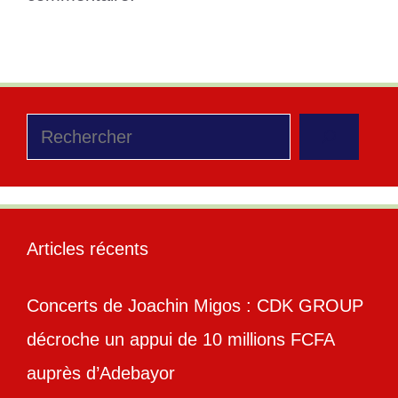
Rechercher
Articles récents
Concerts de Joachin Migos : CDK GROUP
décroche un appui de 10 millions FCFA
auprès d’Adebayor