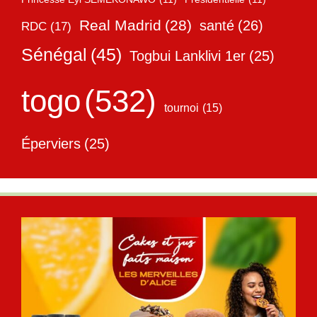
Real Madrid
(28)
santé
(26)
RDC
(17)
Sénégal
(45)
Togbui Lanklivi 1er
(25)
togo
(532)
tournoi
(15)
Éperviers
(25)