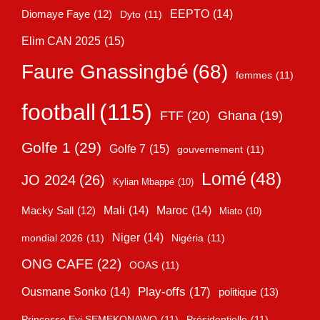
EEPTO
(14)
Diomaye Faye
(12)
Dyto
(11)
Elim CAN 2025
(15)
Faure Gnassingbé
(68)
femmes
(11)
football
(115)
FTF
(20)
Ghana
(19)
Golfe 1
(29)
Golfe 7
(15)
gouvernement
(11)
Lomé
(48)
JO 2024
(26)
Kylian Mbappé
(10)
Mali
(14)
Maroc
(14)
Macky Sall
(12)
Miato
(10)
Niger
(14)
mondial 2026
(11)
Nigéria
(11)
ONG CAFE
(22)
OOAS
(11)
Play-offs
(17)
Ousmane Sonko
(14)
politique
(13)
Princesse Eyi SEMEKONAWO
(11)
Présidentielle
(11)