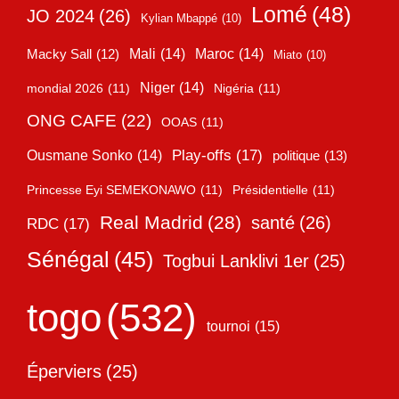
Lomé
(48)
JO 2024
(26)
Kylian Mbappé
(10)
Mali
(14)
Maroc
(14)
Macky Sall
(12)
Miato
(10)
Niger
(14)
mondial 2026
(11)
Nigéria
(11)
ONG CAFE
(22)
OOAS
(11)
Play-offs
(17)
Ousmane Sonko
(14)
politique
(13)
Princesse Eyi SEMEKONAWO
(11)
Présidentielle
(11)
Real Madrid
(28)
santé
(26)
RDC
(17)
Sénégal
(45)
Togbui Lanklivi 1er
(25)
togo
(532)
tournoi
(15)
Éperviers
(25)