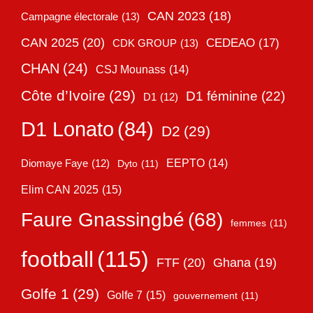
CAN 2023
(18)
Campagne électorale
(13)
CAN 2025
(20)
CEDEAO
(17)
CDK GROUP
(13)
CHAN
(24)
CSJ Mounass
(14)
Côte d’Ivoire
(29)
D1 féminine
(22)
D1
(12)
D1 Lonato
(84)
D2
(29)
EEPTO
(14)
Diomaye Faye
(12)
Dyto
(11)
Elim CAN 2025
(15)
Faure Gnassingbé
(68)
femmes
(11)
football
(115)
FTF
(20)
Ghana
(19)
Golfe 1
(29)
Golfe 7
(15)
gouvernement
(11)