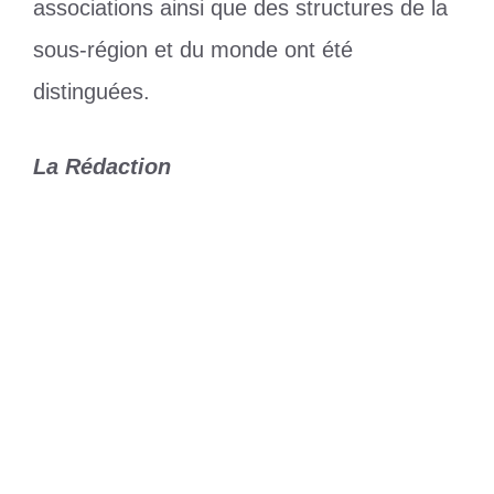
associations ainsi que des structures de la
sous-région et du monde ont été
distinguées.
La Rédaction
Catégories
Culture
Étiquettes
Togbui Adjikou Lanklivi 1er
Coopération Sénégal-Togo : Faure
Gnassingbé et Diomaye Faye échangent
sur des enjeux clés
Tournoi de l’Amitié/Trophée Issa
Hassane : début des hostilités ce dimanche