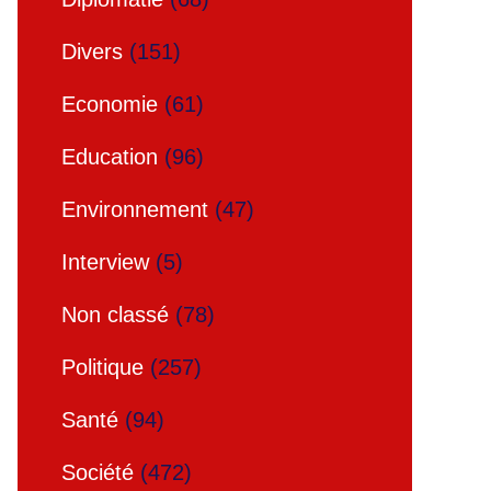
Divers
(151)
Economie
(61)
Education
(96)
Environnement
(47)
Interview
(5)
Non classé
(78)
Politique
(257)
Santé
(94)
Société
(472)