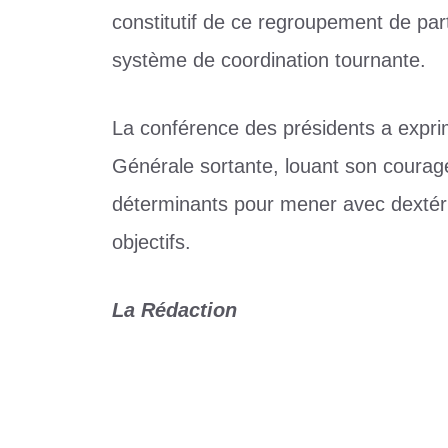
constitutif de ce regroupement de par
système de coordination tournante.
La conférence des présidents a exprimé
Générale sortante, louant son courage
déterminants pour mener avec dextéri
objectifs.
La Rédaction
Catégories
Politique
Étiquettes
Alternance
,
DMP
,
politique
,
togo
Les pays africains représentés au Mondi