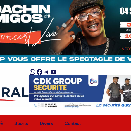
WhatsApp
Facebook
Telegram
YouTube
té
Sports
Divers
Contact