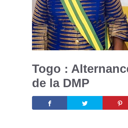
Togo : Alternanc
de la DMP
15 juin 2025
par
Romuald A.