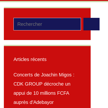
Rechercher
Articles récents
Concerts de Joachin Migos :
CDK GROUP décroche un
appui de 10 millions FCFA
auprès d’Adebayor