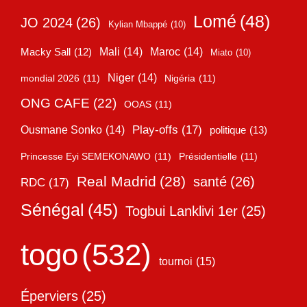
Lomé
(48)
JO 2024
(26)
Kylian Mbappé
(10)
Mali
(14)
Maroc
(14)
Macky Sall
(12)
Miato
(10)
Niger
(14)
mondial 2026
(11)
Nigéria
(11)
ONG CAFE
(22)
OOAS
(11)
Play-offs
(17)
Ousmane Sonko
(14)
politique
(13)
Princesse Eyi SEMEKONAWO
(11)
Présidentielle
(11)
Real Madrid
(28)
santé
(26)
RDC
(17)
Sénégal
(45)
Togbui Lanklivi 1er
(25)
togo
(532)
tournoi
(15)
Éperviers
(25)