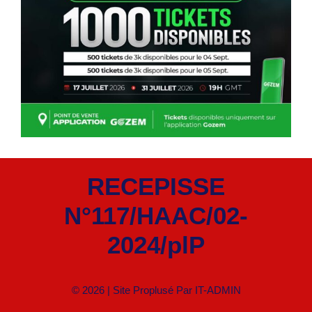
RECEPISSE
N°117/HAAC/02-
2024/plP
© 2026 | Site Proplusé Par
IT-ADMIN