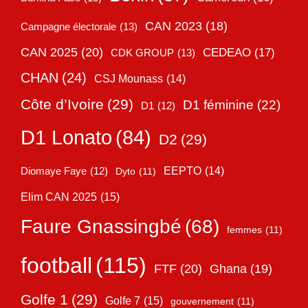
CAN 2023
(18)
Campagne électorale
(13)
CAN 2025
(20)
CEDEAO
(17)
CDK GROUP
(13)
CHAN
(24)
CSJ Mounass
(14)
Côte d’Ivoire
(29)
D1 féminine
(22)
D1
(12)
D1 Lonato
(84)
D2
(29)
EEPTO
(14)
Diomaye Faye
(12)
Dyto
(11)
Elim CAN 2025
(15)
Faure Gnassingbé
(68)
femmes
(11)
football
(115)
FTF
(20)
Ghana
(19)
Golfe 1
(29)
Golfe 7
(15)
gouvernement
(11)