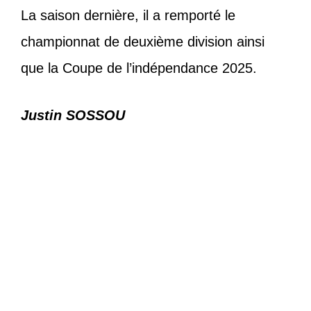
La saison dernière, il a remporté le
championnat de deuxième division ainsi
que la Coupe de l’indépendance 2025.
Justin SOSSOU
Catégories
Sports
Étiquettes
football
,
Olufadé Adekanmi
,
Semassi
,
togo
Journées FIFA : Patrice Neveu face aux
médias ce jeudi
Togo-D1 (J18) : duel décisif entre