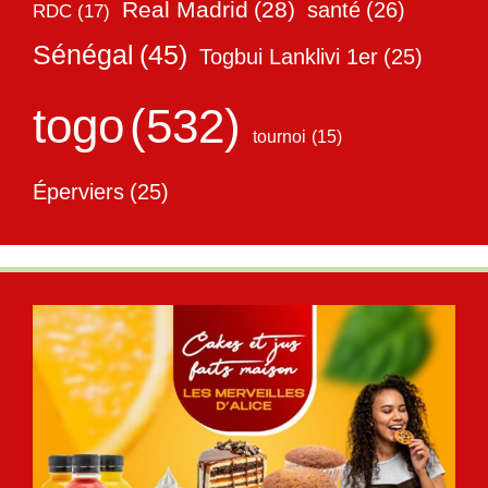
Real Madrid
(28)
santé
(26)
RDC
(17)
Sénégal
(45)
Togbui Lanklivi 1er
(25)
togo
(532)
tournoi
(15)
Éperviers
(25)