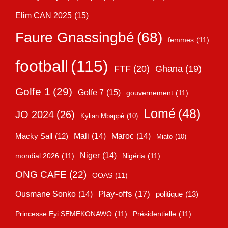
Elim CAN 2025
(15)
Faure Gnassingbé
(68)
femmes
(11)
football
(115)
FTF
(20)
Ghana
(19)
Golfe 1
(29)
Golfe 7
(15)
gouvernement
(11)
Lomé
(48)
JO 2024
(26)
Kylian Mbappé
(10)
Mali
(14)
Maroc
(14)
Macky Sall
(12)
Miato
(10)
Niger
(14)
mondial 2026
(11)
Nigéria
(11)
ONG CAFE
(22)
OOAS
(11)
Play-offs
(17)
Ousmane Sonko
(14)
politique
(13)
Princesse Eyi SEMEKONAWO
(11)
Présidentielle
(11)