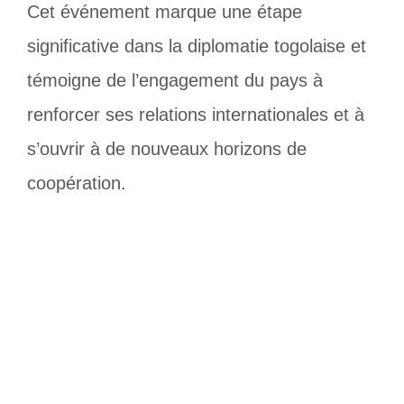
Cet événement marque une étape
significative dans la diplomatie togolaise et
témoigne de l’engagement du pays à
renforcer ses relations internationales et à
s’ouvrir à de nouveaux horizons de
coopération.
Catégories
Diplomatie
Étiquettes
Diplôme
,
togo
Aïd El-Fitr 2025 : Faure Gnassingbé a
prié avec les fidèles musulmans à Lomé
Foot-D3 : Olympique de Vo entre