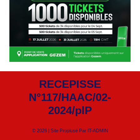
RECEPISSE
N°117/HAAC/02-
2024/plP
© 2026 | Site Proplusé Par
IT-ADMIN