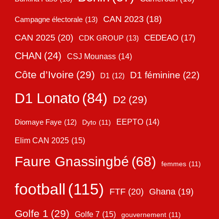
CAN 2023
(18)
Campagne électorale
(13)
CAN 2025
(20)
CEDEAO
(17)
CDK GROUP
(13)
CHAN
(24)
CSJ Mounass
(14)
Côte d’Ivoire
(29)
D1 féminine
(22)
D1
(12)
D1 Lonato
(84)
D2
(29)
EEPTO
(14)
Diomaye Faye
(12)
Dyto
(11)
Elim CAN 2025
(15)
Faure Gnassingbé
(68)
femmes
(11)
football
(115)
FTF
(20)
Ghana
(19)
Golfe 1
(29)
Golfe 7
(15)
gouvernement
(11)