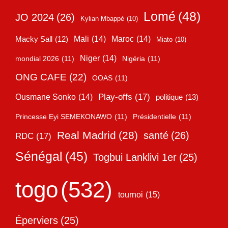
Lomé
(48)
JO 2024
(26)
Kylian Mbappé
(10)
Mali
(14)
Maroc
(14)
Macky Sall
(12)
Miato
(10)
Niger
(14)
mondial 2026
(11)
Nigéria
(11)
ONG CAFE
(22)
OOAS
(11)
Play-offs
(17)
Ousmane Sonko
(14)
politique
(13)
Princesse Eyi SEMEKONAWO
(11)
Présidentielle
(11)
Real Madrid
(28)
santé
(26)
RDC
(17)
Sénégal
(45)
Togbui Lanklivi 1er
(25)
togo
(532)
tournoi
(15)
Éperviers
(25)