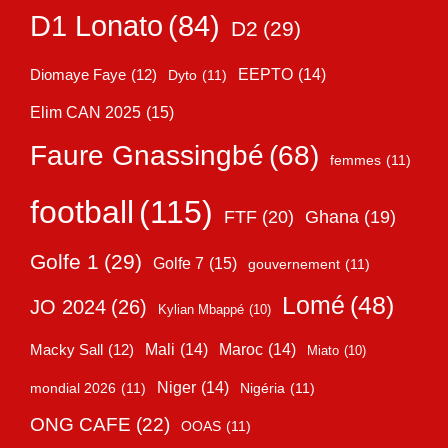
D1 Lonato
(84)
D2
(29)
EEPTO
(14)
Diomaye Faye
(12)
Dyto
(11)
Elim CAN 2025
(15)
Faure Gnassingbé
(68)
femmes
(11)
football
(115)
FTF
(20)
Ghana
(19)
Golfe 1
(29)
Golfe 7
(15)
gouvernement
(11)
Lomé
(48)
JO 2024
(26)
Kylian Mbappé
(10)
Mali
(14)
Maroc
(14)
Macky Sall
(12)
Miato
(10)
Niger
(14)
mondial 2026
(11)
Nigéria
(11)
ONG CAFE
(22)
OOAS
(11)