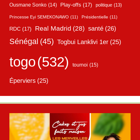
Play-offs
(17)
Ousmane Sonko
(14)
politique
(13)
Princesse Eyi SEMEKONAWO
(11)
Présidentielle
(11)
Real Madrid
(28)
santé
(26)
RDC
(17)
Sénégal
(45)
Togbui Lanklivi 1er
(25)
togo
(532)
tournoi
(15)
Éperviers
(25)