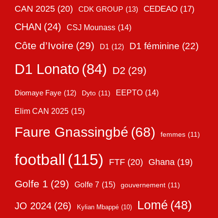
CAN 2025
(20)
CEDEAO
(17)
CDK GROUP
(13)
CHAN
(24)
CSJ Mounass
(14)
Côte d’Ivoire
(29)
D1 féminine
(22)
D1
(12)
D1 Lonato
(84)
D2
(29)
EEPTO
(14)
Diomaye Faye
(12)
Dyto
(11)
Elim CAN 2025
(15)
Faure Gnassingbé
(68)
femmes
(11)
football
(115)
FTF
(20)
Ghana
(19)
Golfe 1
(29)
Golfe 7
(15)
gouvernement
(11)
Lomé
(48)
JO 2024
(26)
Kylian Mbappé
(10)