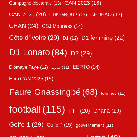
CAN 2023
(18)
Campagne électorale
(13)
CAN 2025
(20)
CEDEAO
(17)
CDK GROUP
(13)
CHAN
(24)
CSJ Mounass
(14)
Côte d’Ivoire
(29)
D1 féminine
(22)
D1
(12)
D1 Lonato
(84)
D2
(29)
EEPTO
(14)
Diomaye Faye
(12)
Dyto
(11)
Elim CAN 2025
(15)
Faure Gnassingbé
(68)
femmes
(11)
football
(115)
FTF
(20)
Ghana
(19)
Golfe 1
(29)
Golfe 7
(15)
gouvernement
(11)