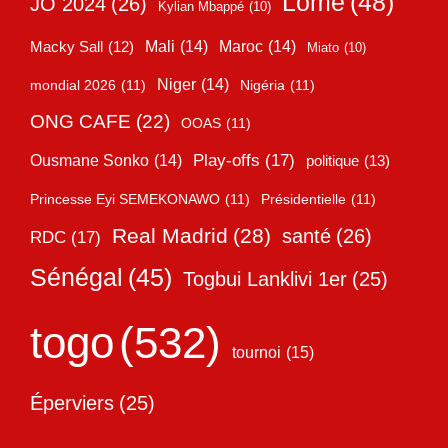
Lomé
(48)
JO 2024
(26)
Kylian Mbappé
(10)
Mali
(14)
Maroc
(14)
Macky Sall
(12)
Miato
(10)
Niger
(14)
mondial 2026
(11)
Nigéria
(11)
ONG CAFE
(22)
OOAS
(11)
Play-offs
(17)
Ousmane Sonko
(14)
politique
(13)
Princesse Eyi SEMEKONAWO
(11)
Présidentielle
(11)
Real Madrid
(28)
santé
(26)
RDC
(17)
Sénégal
(45)
Togbui Lanklivi 1er
(25)
togo
(532)
tournoi
(15)
Éperviers
(25)