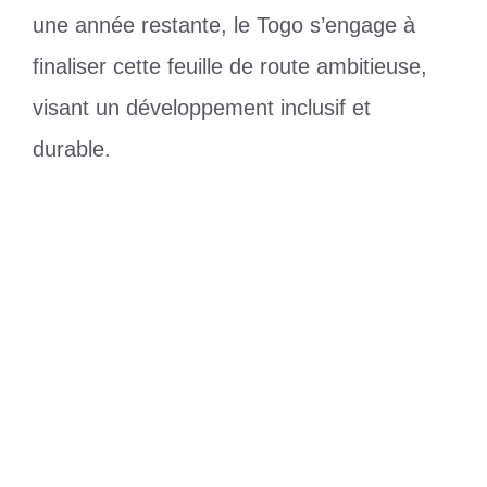
une année restante, le Togo s’engage à
finaliser cette feuille de route ambitieuse,
visant un développement inclusif et
durable.
Catégories
Politique
Étiquettes
feuille de route
,
togo
CAF Champions League : Al Hilal du
Soudan, première équipe qualifiée
Faure Gnassingbé à l’Investiture de
John Mahama : une invitation qui renforce
les liens bilatéraux