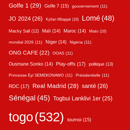
Golfe 1
(29)
Golfe 7
(15)
gouvernement
(11)
Lomé
(48)
JO 2024
(26)
Kylian Mbappé
(10)
Mali
(14)
Maroc
(14)
Macky Sall
(12)
Miato
(10)
Niger
(14)
mondial 2026
(11)
Nigéria
(11)
ONG CAFE
(22)
OOAS
(11)
Play-offs
(17)
Ousmane Sonko
(14)
politique
(13)
Princesse Eyi SEMEKONAWO
(11)
Présidentielle
(11)
Real Madrid
(28)
santé
(26)
RDC
(17)
Sénégal
(45)
Togbui Lanklivi 1er
(25)
togo
(532)
tournoi
(15)