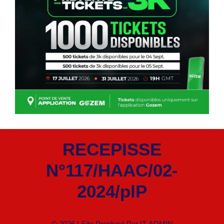
RECEPISSE
N°117/HAAC/02-
2024/plP
© 2026 | Site Proplusé Par
IT-ADMIN