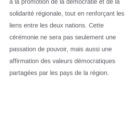
à la promotion de la démocratie et de la
solidarité régionale, tout en renforçant les
liens entre les deux nations. Cette
cérémonie ne sera pas seulement une
passation de pouvoir, mais aussi une
affirmation des valeurs démocratiques
partagées par les pays de la région.
Catégories
Politique
Étiquettes
Faure Gnassingbé
,
John Mahama
Togo : la feuille de route
gouvernementale dans sa dernière année