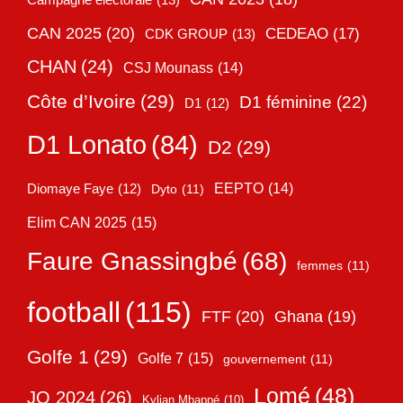
CAN 2025
(20)
CEDEAO
(17)
CDK GROUP
(13)
CHAN
(24)
CSJ Mounass
(14)
Côte d’Ivoire
(29)
D1 féminine
(22)
D1
(12)
D1 Lonato
(84)
D2
(29)
EEPTO
(14)
Diomaye Faye
(12)
Dyto
(11)
Elim CAN 2025
(15)
Faure Gnassingbé
(68)
femmes
(11)
football
(115)
FTF
(20)
Ghana
(19)
Golfe 1
(29)
Golfe 7
(15)
gouvernement
(11)
Lomé
(48)
JO 2024
(26)
Kylian Mbappé
(10)