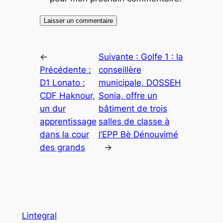
←
Suivante :
Golfe 1 : la
Précédente :
conseillère
D1 Lonato :
municipale, DOSSEH
CDF Haknour,
Sonia, offre un
un dur
bâtiment de trois
apprentissage
salles de classe à
dans la cour
l’EPP Bè Dénouvimé
des grands
→
Lintegral