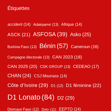
Étiquettes
accident
(14)
Adakpamé
(13)
Afrique
(14)
ASFOSA
(39)
Asko
(25)
ASCK
(21)
Bénin
(57)
Cameroun
(16)
Burkina Faso
(13)
CAN 2023
(18)
Campagne électorale
(13)
CAN 2025
(20)
CEDEAO
(17)
CDK GROUP
(13)
CHAN
(24)
CSJ Mounass
(14)
Côte d’Ivoire
(29)
D1 féminine
(22)
D1
(12)
D1 Lonato
(84)
D2
(29)
EEPTO
(14)
Diomaye Faye
(12)
Dyto
(11)