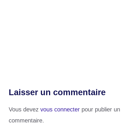
Campagne électorale : Un premier
meeting de TOGO D’ABORD prometteur à
Golfe 4
Foire Internationale de Blitta 2025 :
célébration des produits locaux et de la
culture
Laisser un commentaire
Vous devez
vous connecter
pour publier un
commentaire.