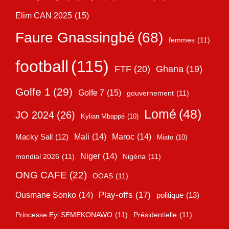
Elim CAN 2025
(15)
Faure Gnassingbé
(68)
femmes
(11)
football
(115)
FTF
(20)
Ghana
(19)
Golfe 1
(29)
Golfe 7
(15)
gouvernement
(11)
Lomé
(48)
JO 2024
(26)
Kylian Mbappé
(10)
Mali
(14)
Maroc
(14)
Macky Sall
(12)
Miato
(10)
Niger
(14)
mondial 2026
(11)
Nigéria
(11)
ONG CAFE
(22)
OOAS
(11)
Play-offs
(17)
Ousmane Sonko
(14)
politique
(13)
Princesse Eyi SEMEKONAWO
(11)
Présidentielle
(11)