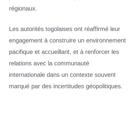
régionaux.
Les autorités togolaises ont réaffirmé leur
engagement à construire un environnement
pacifique et accueillant, et à renforcer les
relations avec la communauté
internationale dans un contexte souvent
marqué par des incertitudes géopolitiques.
Catégories
Diplomatie
Étiquettes
autorités
,
corps diplomatique
,
manifestations de juin
,
togo