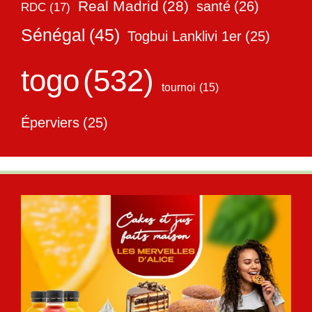
Real Madrid
(28)
santé
(26)
RDC
(17)
Sénégal
(45)
Togbui Lanklivi 1er
(25)
togo
(532)
tournoi
(15)
Éperviers
(25)