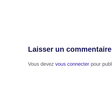
Catégories
Divers
Théophile Bola qualifie le football togolai
IFAD-Aquaculture : une bonne nouvelle p
Laisser un commentaire
Vous devez
vous connecter
pour publ