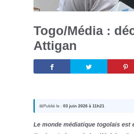
Togo/Média : dé
Attigan
3 juin 2026
par
Romuald A.
📅
Publié le :
03 juin 2026 à 11h21
Le monde médiatique togolais est 