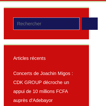
Rechercher
Articles récents
Concerts de Joachin Migos :
CDK GROUP décroche un
appui de 10 millions FCFA
auprès d’Adebayor