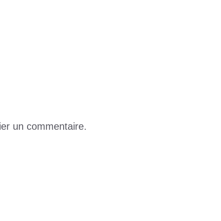
s de « nul » et de « merde »
our les diplômés
ier un commentaire.