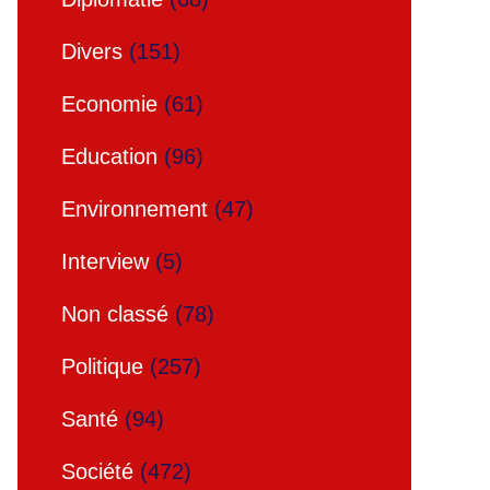
Divers
(151)
Economie
(61)
Education
(96)
Environnement
(47)
Interview
(5)
Non classé
(78)
Politique
(257)
Santé
(94)
Société
(472)