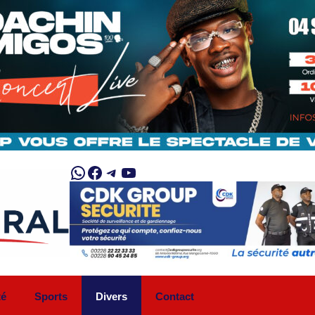
WhatsApp
Facebook
Telegram
YouTube
té
Sports
Divers
Contact