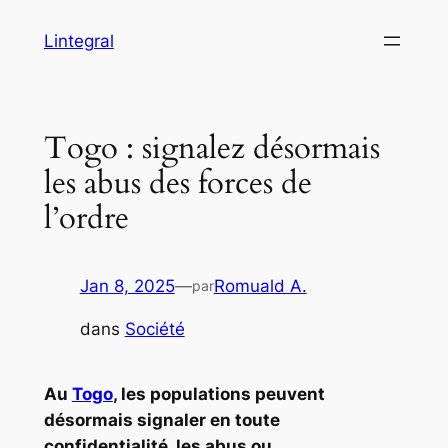
Aller
Lintegral
au
contenu
Togo : signalez désormais
les abus des forces de
l’ordre
Jan 8, 2025
—
Romuald A.
par
dans
Société
Au
Togo
, les populations peuvent
désormais signaler en toute
confidentialité, les abus ou