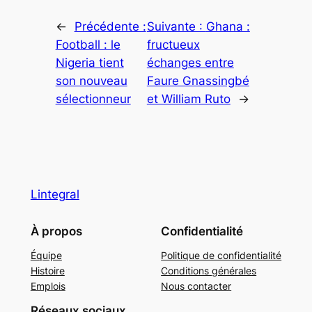
←
Précédente :
Suivante :
Ghana :
Football : le
fructueux
Nigeria tient
échanges entre
son nouveau
Faure Gnassingbé
sélectionneur
et William Ruto
→
Lintegral
À propos
Confidentialité
Équipe
Politique de confidentialité
Histoire
Conditions générales
Emplois
Nous contacter
Réseaux sociaux