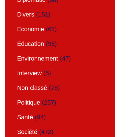
Divers
(151)
Economie
(61)
Education
(96)
Environnement
(47)
Interview
(5)
Non classé
(78)
Politique
(257)
Santé
(94)
Société
(472)