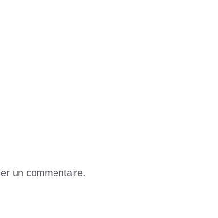
adagascar en quête de soutien au Togo
n de Bassar et ses environs
ier un commentaire.