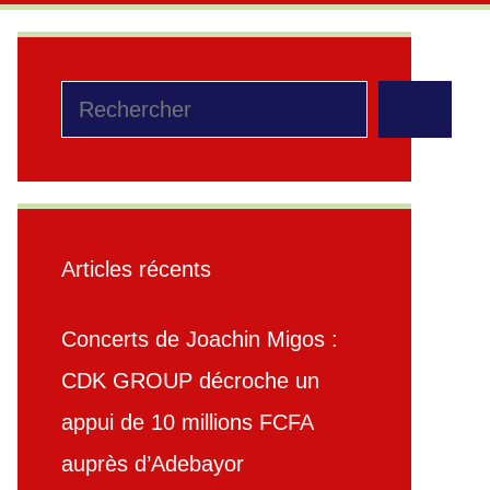
Rechercher
Articles récents
Concerts de Joachin Migos :
CDK GROUP décroche un
appui de 10 millions FCFA
auprès d’Adebayor