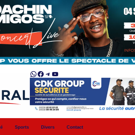
WhatsApp
Facebook
Telegram
YouTube
té
Sports
Divers
Contact