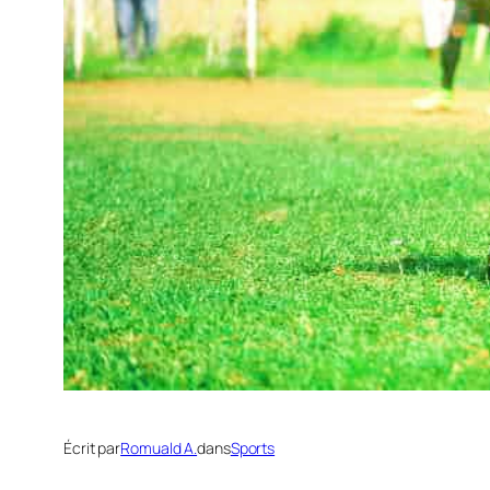
Écrit par
Romuald A.
dans
Sports