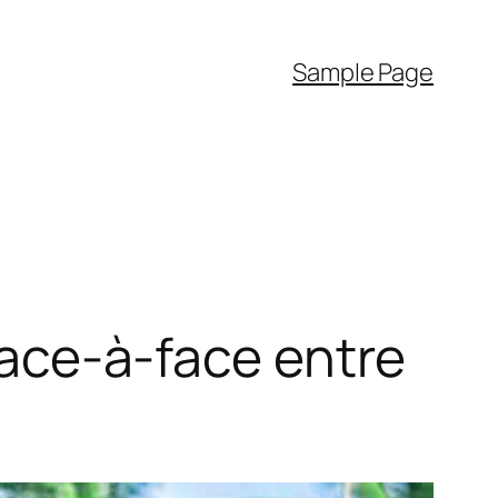
Sample Page
 face-à-face entre