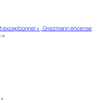
est exceptionnel « , Griezmann encense
→
c
*