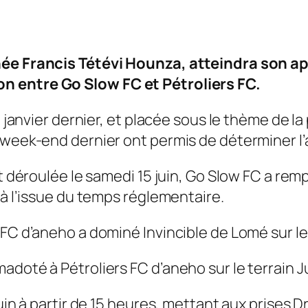
hée Francis Tétévi Hounza, atteindra son apo
n entre Go Slow FC et Pétroliers FC.
3 janvier dernier, et placée sous le thème de la
 week-end dernier ont permis de déterminer l’a
t déroulée le samedi 15 juin, Go Slow FC a rempo
 à l’issue du temps réglementaire.
FC d’aneho a dominé Invincible de Lomé sur le 
adoté à Pétroliers FC d’aneho sur le terrain 
juin à partir de 15 heures, mettant aux prises