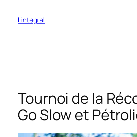
Aller
au
Lintegral
contenu
Tournoi de la Réco
Go Slow et Pétrol