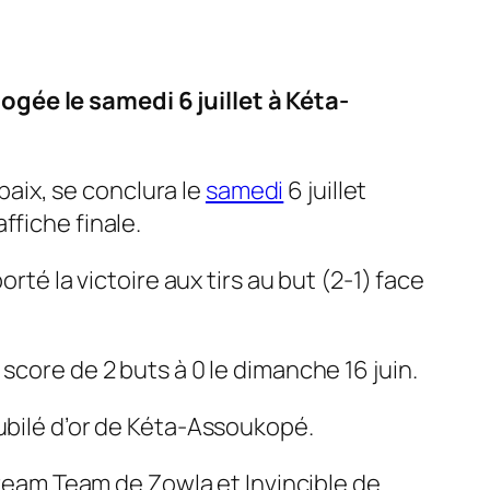
gée le samedi 6 juillet à Kéta-
 paix, se conclura le
samedi
6 juillet
ffiche finale.
rté la victoire aux tirs au but (2-1) face
score de 2 buts à 0 le dimanche 16 juin.
Jubilé d’or de Kéta-Assoukopé.
 Dream Team de Zowla et Invincible de