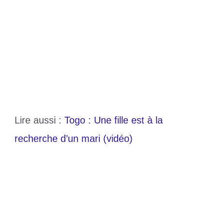
Lire aussi :
Togo : Une fille est à la
recherche d’un mari (vidéo)
Catégories
Divers
,
Buzz
Étiquettes
Dékon
,
fille
,
togo
Mamadou Sakho : « Il faut savoir