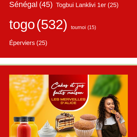
Sénégal
(45)
Togbui Lanklivi 1er
(25)
togo
(532)
tournoi
(15)
Éperviers
(25)