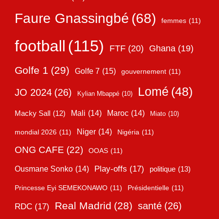
Faure Gnassingbé
(68)
femmes
(11)
football
(115)
FTF
(20)
Ghana
(19)
Golfe 1
(29)
Golfe 7
(15)
gouvernement
(11)
Lomé
(48)
JO 2024
(26)
Kylian Mbappé
(10)
Mali
(14)
Maroc
(14)
Macky Sall
(12)
Miato
(10)
Niger
(14)
mondial 2026
(11)
Nigéria
(11)
ONG CAFE
(22)
OOAS
(11)
Play-offs
(17)
Ousmane Sonko
(14)
politique
(13)
Princesse Eyi SEMEKONAWO
(11)
Présidentielle
(11)
Real Madrid
(28)
santé
(26)
RDC
(17)