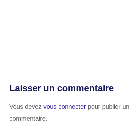
quitter la table lorsque le RESPECT n’est
plus servi »
Togo/Rencontre entre l’ambassadeur de
l’UE et Maman Tamea : le souhait des
internautes
Laisser un commentaire
Vous devez
vous connecter
pour publier un
commentaire.