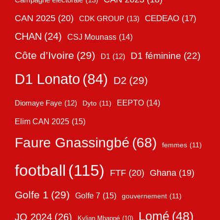
CAN 2025
(20)
CEDEAO
(17)
CDK GROUP
(13)
CHAN
(24)
CSJ Mounass
(14)
Côte d’Ivoire
(29)
D1 féminine
(22)
D1
(12)
D1 Lonato
(84)
D2
(29)
EEPTO
(14)
Diomaye Faye
(12)
Dyto
(11)
Elim CAN 2025
(15)
Faure Gnassingbé
(68)
femmes
(11)
football
(115)
FTF
(20)
Ghana
(19)
Golfe 1
(29)
Golfe 7
(15)
gouvernement
(11)
Lomé
(48)
JO 2024
(26)
Kylian Mbappé
(10)