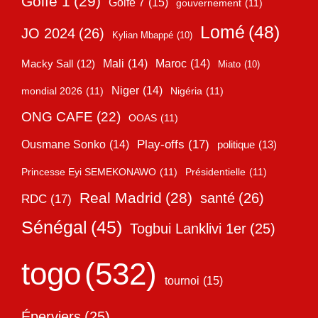
Golfe 1
(29)
Golfe 7
(15)
gouvernement
(11)
Lomé
(48)
JO 2024
(26)
Kylian Mbappé
(10)
Mali
(14)
Maroc
(14)
Macky Sall
(12)
Miato
(10)
Niger
(14)
mondial 2026
(11)
Nigéria
(11)
ONG CAFE
(22)
OOAS
(11)
Play-offs
(17)
Ousmane Sonko
(14)
politique
(13)
Princesse Eyi SEMEKONAWO
(11)
Présidentielle
(11)
Real Madrid
(28)
santé
(26)
RDC
(17)
Sénégal
(45)
Togbui Lanklivi 1er
(25)
togo
(532)
tournoi
(15)
Éperviers
(25)