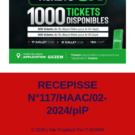
RECEPISSE
N°117/HAAC/02-
2024/plP
© 2026 | Site Proplusé Par
IT-ADMIN