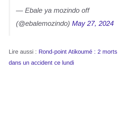
— Ebale ya mozindo off
(@ebalemozindo)
May 27, 2024
Lire aussi :
Rond-point Atikoumé : 2 morts
dans un accident ce lundi
Catégories
Société
Étiquettes
Kinshasa
,
RDC
Un homme marié simule sa mort pour
épouser une autre femme
Cancer du col de l’utérus : 8 000 décès