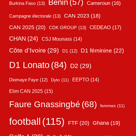
Bénin
(57)
Cameroun
(16)
Burkina Faso
(13)
CAN 2023
(18)
Campagne électorale
(13)
CAN 2025
(20)
CEDEAO
(17)
CDK GROUP
(13)
CHAN
(24)
CSJ Mounass
(14)
Côte d’Ivoire
(29)
D1 féminine
(22)
D1
(12)
D1 Lonato
(84)
D2
(29)
EEPTO
(14)
Diomaye Faye
(12)
Dyto
(11)
Elim CAN 2025
(15)
Faure Gnassingbé
(68)
femmes
(11)
football
(115)
FTF
(20)
Ghana
(19)