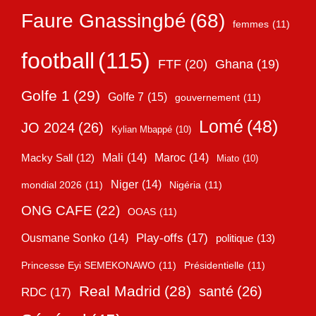
Faure Gnassingbé
(68)
femmes
(11)
football
(115)
FTF
(20)
Ghana
(19)
Golfe 1
(29)
Golfe 7
(15)
gouvernement
(11)
Lomé
(48)
JO 2024
(26)
Kylian Mbappé
(10)
Mali
(14)
Maroc
(14)
Macky Sall
(12)
Miato
(10)
Niger
(14)
mondial 2026
(11)
Nigéria
(11)
ONG CAFE
(22)
OOAS
(11)
Play-offs
(17)
Ousmane Sonko
(14)
politique
(13)
Princesse Eyi SEMEKONAWO
(11)
Présidentielle
(11)
Real Madrid
(28)
santé
(26)
RDC
(17)