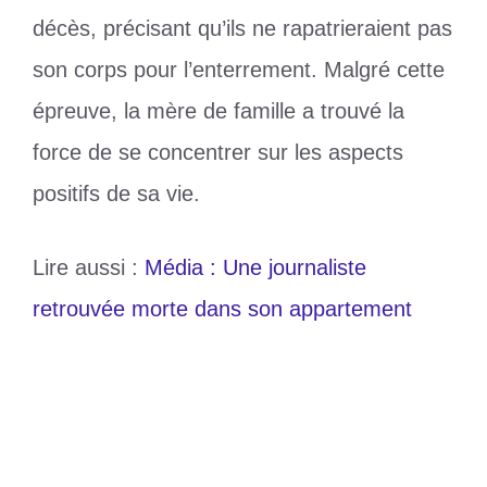
décès, précisant qu’ils ne rapatrieraient pas
son corps pour l’enterrement. Malgré cette
épreuve, la mère de famille a trouvé la
force de se concentrer sur les aspects
positifs de sa vie.
Lire aussi :
Média : Une journaliste
retrouvée morte dans son appartement
Catégories
Divers
Étiquettes
homme marié
Togo Médias Awards acte 2 : Le journal