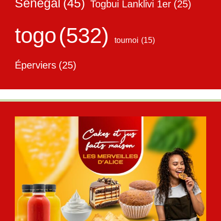
Sénégal
(45)
Togbui Lanklivi 1er
(25)
togo
(532)
tournoi
(15)
Éperviers
(25)