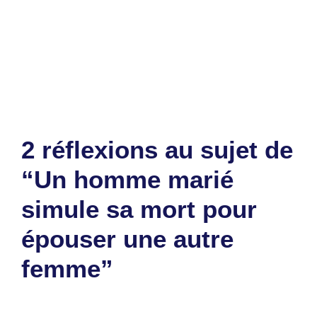
LENEUTRE primé
Accident d’un camion chargé de pains :
Les passants en profitent
2 réflexions au sujet de
“Un homme marié
simule sa mort pour
épouser une autre
femme”