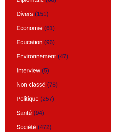
Divers
(151)
Economie
(61)
Education
(96)
Environnement
(47)
Interview
(5)
Non classé
(78)
Politique
(257)
Santé
(94)
Société
(472)