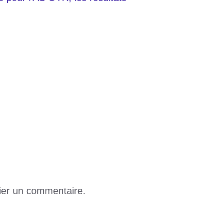
e et Paul ont relevé une convergence de vues
 quitte le monde des vivants
ier un commentaire.