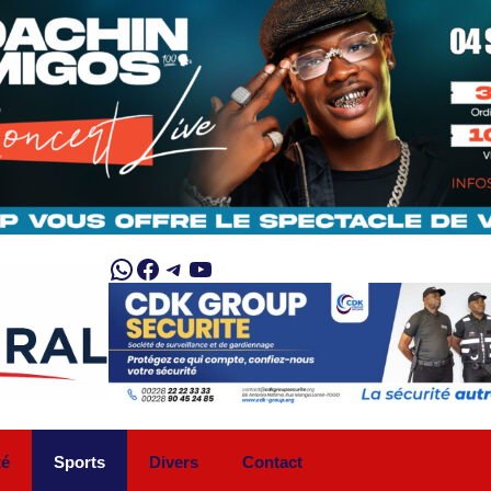
WhatsApp
Facebook
Telegram
YouTube
té
Sports
Divers
Contact