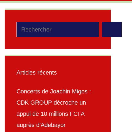
Rechercher
Articles récents
Concerts de Joachin Migos :
CDK GROUP décroche un
appui de 10 millions FCFA
auprès d’Adebayor