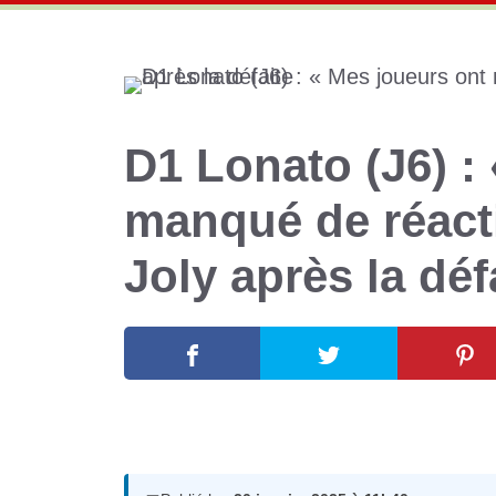
D1 Lonato (J6) :
manqué de réacti
Joly après la déf
20 janvier 2025
par
Romuald A.