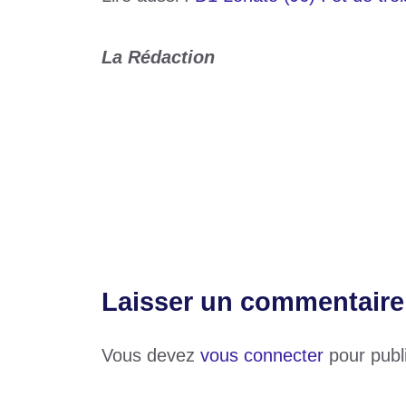
La Rédaction
Catégories
Sports
Étiquettes
Agbessi Joly
,
D1 Lonato
Enjeux africains et internationaux : Faur
Golfe 6 : le maire Jean-Baptiste Dagbovi
Laisser un commentaire
Vous devez
vous connecter
pour publ