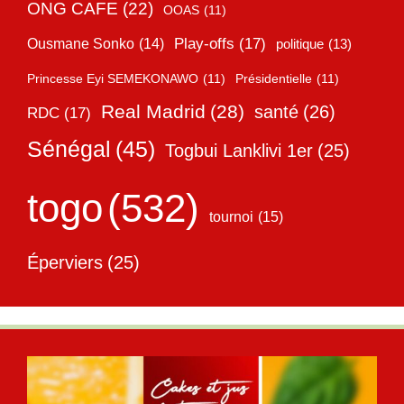
ONG CAFE
(22)
OOAS
(11)
Play-offs
(17)
Ousmane Sonko
(14)
politique
(13)
Princesse Eyi SEMEKONAWO
(11)
Présidentielle
(11)
Real Madrid
(28)
santé
(26)
RDC
(17)
Sénégal
(45)
Togbui Lanklivi 1er
(25)
togo
(532)
tournoi
(15)
Éperviers
(25)