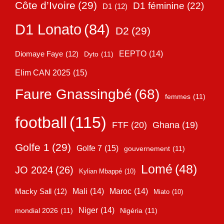
Côte d’Ivoire
(29)
D1 féminine
(22)
D1
(12)
D1 Lonato
(84)
D2
(29)
EEPTO
(14)
Diomaye Faye
(12)
Dyto
(11)
Elim CAN 2025
(15)
Faure Gnassingbé
(68)
femmes
(11)
football
(115)
FTF
(20)
Ghana
(19)
Golfe 1
(29)
Golfe 7
(15)
gouvernement
(11)
Lomé
(48)
JO 2024
(26)
Kylian Mbappé
(10)
Mali
(14)
Maroc
(14)
Macky Sall
(12)
Miato
(10)
Niger
(14)
mondial 2026
(11)
Nigéria
(11)