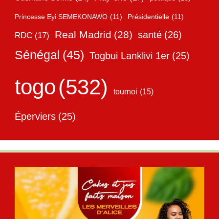
Princesse Eyi SEMEKONAWO
(11)
Présidentielle
(11)
Real Madrid
(28)
santé
(26)
RDC
(17)
Sénégal
(45)
Togbui Lanklivi 1er
(25)
togo
(532)
tournoi
(15)
Éperviers
(25)