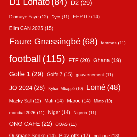
D1 Lonato
(84)
D2
(29)
EEPTO
(14)
Diomaye Faye
(12)
Dyto
(11)
Elim CAN 2025
(15)
Faure Gnassingbé
(68)
femmes
(11)
football
(115)
FTF
(20)
Ghana
(19)
Golfe 1
(29)
Golfe 7
(15)
gouvernement
(11)
Lomé
(48)
JO 2024
(26)
Kylian Mbappé
(10)
Mali
(14)
Maroc
(14)
Macky Sall
(12)
Miato
(10)
Niger
(14)
mondial 2026
(11)
Nigéria
(11)
ONG CAFE
(22)
OOAS
(11)
Play-offs
(17)
Ousmane Sonko
(14)
politique
(13)