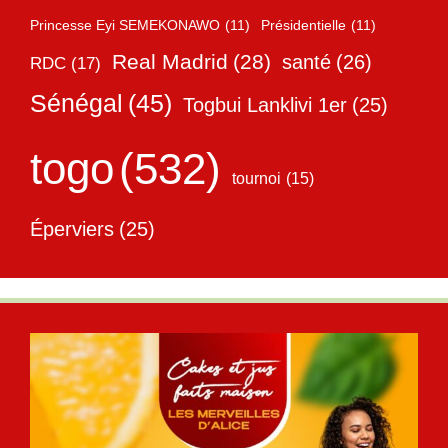
Princesse Eyi SEMEKONAWO
(11)
Présidentielle
(11)
Real Madrid
(28)
santé
(26)
RDC
(17)
Sénégal
(45)
Togbui Lanklivi 1er
(25)
togo
(532)
tournoi
(15)
Éperviers
(25)