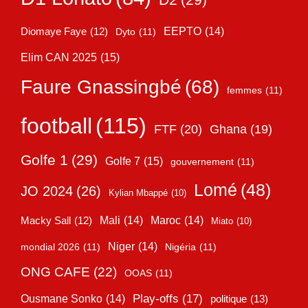
D2
(29)
EEPTO
(14)
Diomaye Faye
(12)
Dyto
(11)
Elim CAN 2025
(15)
Faure Gnassingbé
(68)
femmes
(11)
football
(115)
FTF
(20)
Ghana
(19)
Golfe 1
(29)
Golfe 7
(15)
gouvernement
(11)
Lomé
(48)
JO 2024
(26)
Kylian Mbappé
(10)
Mali
(14)
Maroc
(14)
Macky Sall
(12)
Miato
(10)
Niger
(14)
mondial 2026
(11)
Nigéria
(11)
ONG CAFE
(22)
OOAS
(11)
Play-offs
(17)
Ousmane Sonko
(14)
politique
(13)