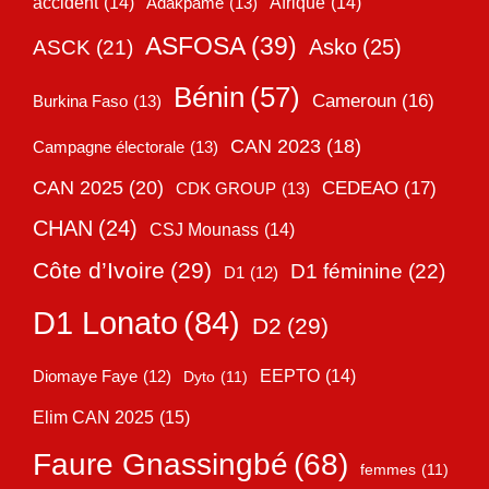
accident
(14)
Adakpamé
(13)
Afrique
(14)
ASFOSA
(39)
Asko
(25)
ASCK
(21)
Bénin
(57)
Cameroun
(16)
Burkina Faso
(13)
CAN 2023
(18)
Campagne électorale
(13)
CAN 2025
(20)
CEDEAO
(17)
CDK GROUP
(13)
CHAN
(24)
CSJ Mounass
(14)
Côte d’Ivoire
(29)
D1 féminine
(22)
D1
(12)
D1 Lonato
(84)
D2
(29)
EEPTO
(14)
Diomaye Faye
(12)
Dyto
(11)
Elim CAN 2025
(15)
Faure Gnassingbé
(68)
femmes
(11)