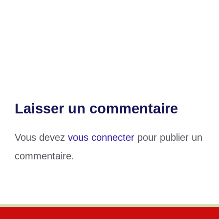
De nouvelles nominations au Sénégal
Tour Cycliste international du Togo : UK
& PARTNERS prend le règne après 5 ans
Laisser un commentaire
Vous devez
vous connecter
pour publier un
commentaire.