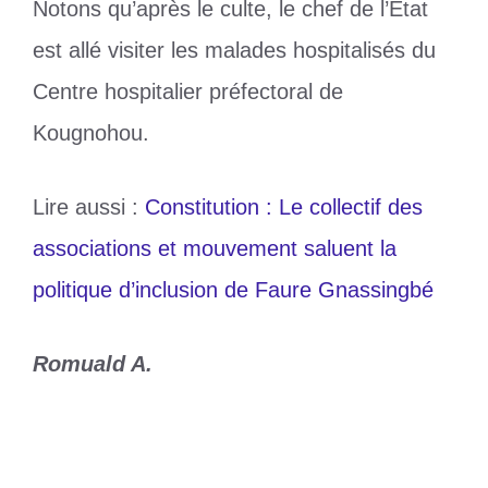
Notons qu’après le culte, le chef de l’État
est allé visiter les malades hospitalisés du
Centre hospitalier préfectoral de
Kougnohou.
Lire aussi :
Constitution : Le collectif des
associations et mouvement saluent la
politique d’inclusion de Faure Gnassingbé
Romuald A.
Catégories
Culture
Étiquettes
Faure Gnassingbé