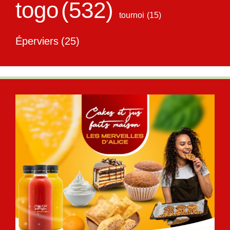
togo
(532)
tournoi
(15)
Éperviers
(25)