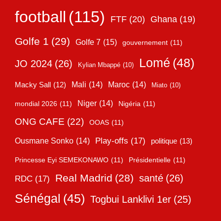
football
(115)
FTF
(20)
Ghana
(19)
Golfe 1
(29)
Golfe 7
(15)
gouvernement
(11)
Lomé
(48)
JO 2024
(26)
Kylian Mbappé
(10)
Mali
(14)
Maroc
(14)
Macky Sall
(12)
Miato
(10)
Niger
(14)
mondial 2026
(11)
Nigéria
(11)
ONG CAFE
(22)
OOAS
(11)
Play-offs
(17)
Ousmane Sonko
(14)
politique
(13)
Princesse Eyi SEMEKONAWO
(11)
Présidentielle
(11)
Real Madrid
(28)
santé
(26)
RDC
(17)
Sénégal
(45)
Togbui Lanklivi 1er
(25)