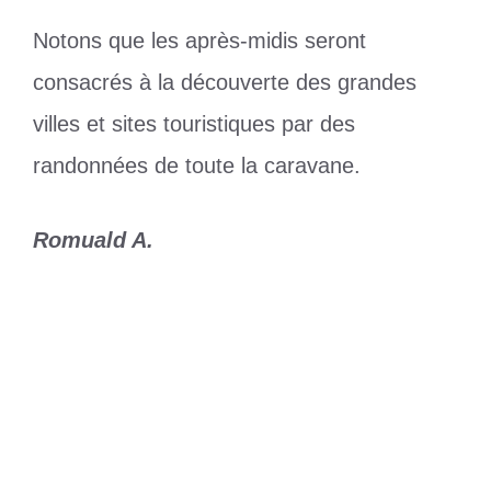
Notons que les après-midis seront
consacrés à la découverte des grandes
villes et sites touristiques par des
randonnées de toute la caravane.
Romuald A.
Catégories
Sports
Étiquettes
Tour Cycliste international du Togo : UK
& PARTENERS prend le règne après 5
ans
,
UK & PARTENERS
Élections apaisées : Faure Gnassingbé