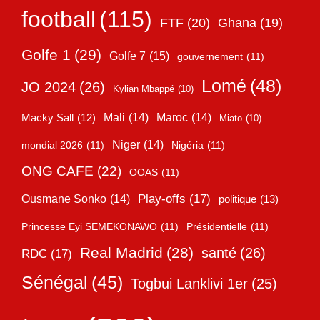
football
(115)
FTF
(20)
Ghana
(19)
Golfe 1
(29)
Golfe 7
(15)
gouvernement
(11)
Lomé
(48)
JO 2024
(26)
Kylian Mbappé
(10)
Mali
(14)
Maroc
(14)
Macky Sall
(12)
Miato
(10)
Niger
(14)
mondial 2026
(11)
Nigéria
(11)
ONG CAFE
(22)
OOAS
(11)
Play-offs
(17)
Ousmane Sonko
(14)
politique
(13)
Princesse Eyi SEMEKONAWO
(11)
Présidentielle
(11)
Real Madrid
(28)
santé
(26)
RDC
(17)
Sénégal
(45)
Togbui Lanklivi 1er
(25)