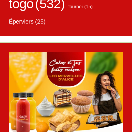
togo
(532)
tournoi
(15)
Éperviers
(25)