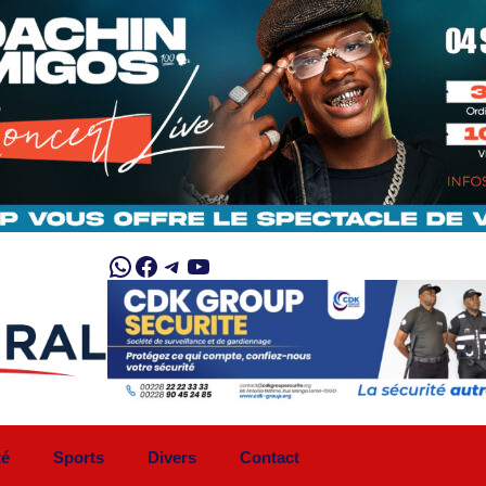
WhatsApp
Facebook
Telegram
YouTube
té
Sports
Divers
Contact