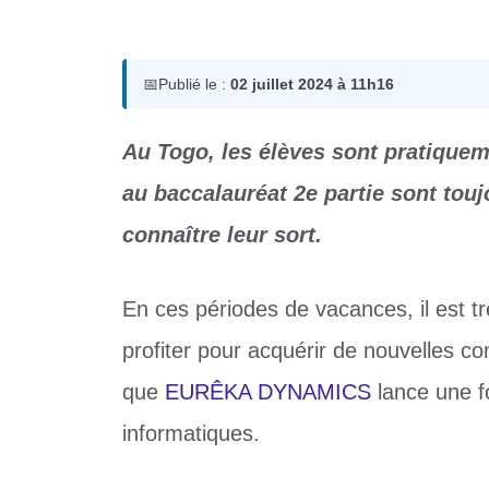
2 juillet 2024
par
Romuald A.
📅
Publié le :
02 juillet 2024 à 11h16
Au Togo, les élèves sont pratique
au baccalauréat 2e partie sont touj
connaître leur sort.
En ces périodes de vacances, il est t
profiter pour acquérir de nouvelles c
que
EURÊKA DYNAMICS
lance une fo
informatiques.