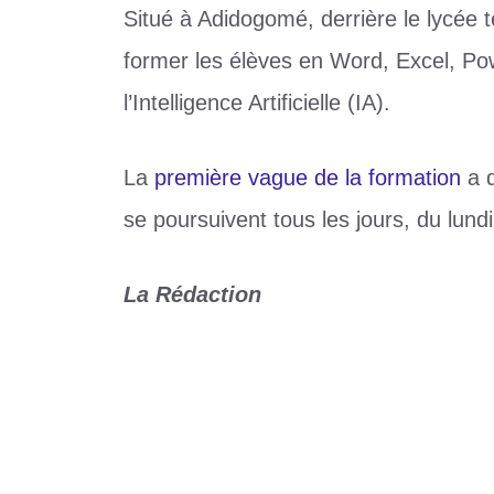
Situé à Adidogomé, derrière le lycée 
former les élèves en Word, Excel, Power
l’Intelligence Artificielle (IA).
La
première vague de la formation
a 
se poursuivent tous les jours, du lund
La Rédaction
Catégories
Education
Étiquettes
EURÊKA DYNAMICS
,
vacances utiles
Le Raja Casablanca s’offre le doublé
D1 Lonato : Kakadl, la dégringolade spect