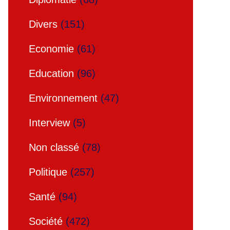
Divers
(151)
Economie
(61)
Education
(96)
Environnement
(47)
Interview
(5)
Non classé
(78)
Politique
(257)
Santé
(94)
Société
(472)