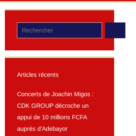
Rechercher
Articles récents
Concerts de Joachin Migos :
CDK GROUP décroche un
appui de 10 millions FCFA
auprès d’Adebayor