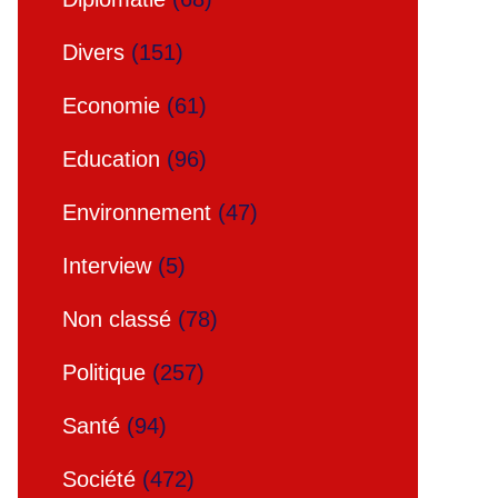
Divers
(151)
Economie
(61)
Education
(96)
Environnement
(47)
Interview
(5)
Non classé
(78)
Politique
(257)
Santé
(94)
Société
(472)