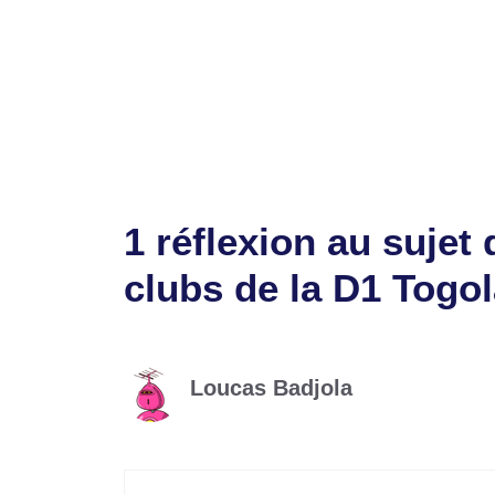
Catégories
Sports
Étiquettes
clubs
,
football
,
togolaise
Terrorisme : Les forces de défense burkin
D1 Féminine : Le programme complet de l
1 réflexion au sujet 
clubs de la D1 Togol
Loucas Badjola
1 novembre 2024 à 14h39