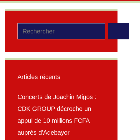
Rechercher
Articles récents
Concerts de Joachin Migos :
CDK GROUP décroche un
appui de 10 millions FCFA
auprès d’Adebayor