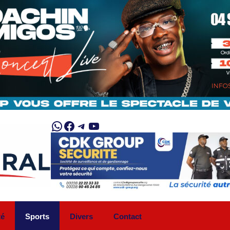
WhatsApp
Facebook
Telegram
YouTube
té
Sports
Divers
Contact