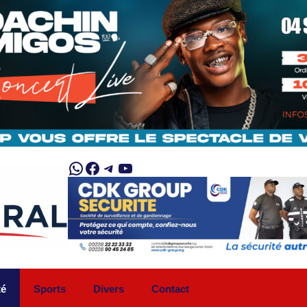
WhatsApp
Facebook
Telegram
YouTube
té
Sports
Divers
Contact