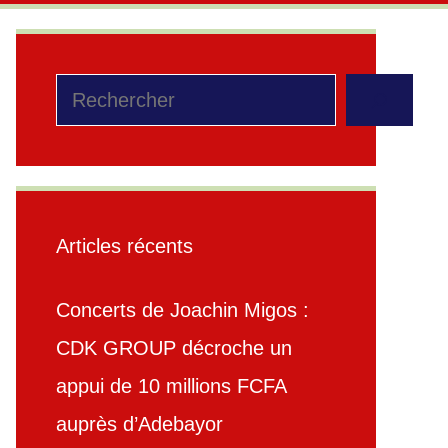
Rechercher
Articles récents
Concerts de Joachin Migos :
CDK GROUP décroche un
appui de 10 millions FCFA
auprès d’Adebayor