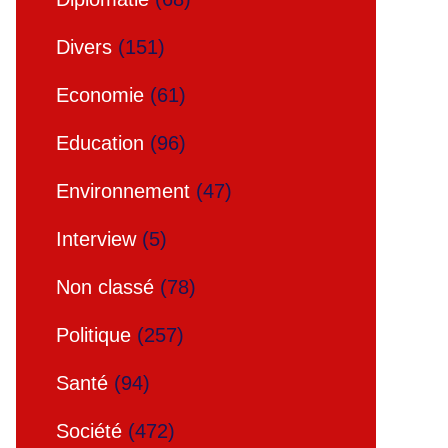
Divers
(151)
Economie
(61)
Education
(96)
Environnement
(47)
Interview
(5)
Non classé
(78)
Politique
(257)
Santé
(94)
Société
(472)