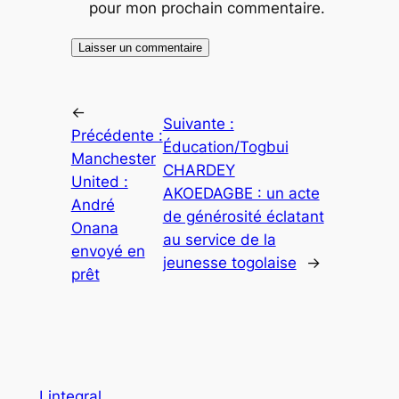
pour mon prochain commentaire.
←
Suivante :
Précédente :
Éducation/Togbui
Manchester
CHARDEY
United :
AKOEDAGBE : un acte
André
de générosité éclatant
Onana
au service de la
envoyé en
jeunesse togolaise
→
prêt
Lintegral