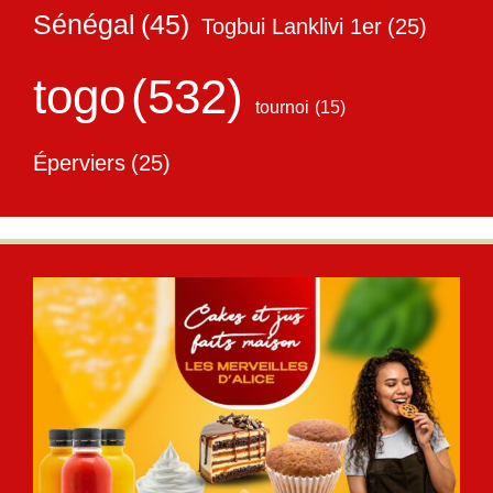
Sénégal
(45)
Togbui Lanklivi 1er
(25)
togo
(532)
tournoi
(15)
Éperviers
(25)