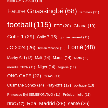
Elim CAN 2025
(15)
Faure Gnassingbé
(68)
femmes
(11)
football
(115)
FTF
(20)
Ghana
(19)
Golfe 1
(29)
Golfe 7
(15)
gouvernement
(11)
Lomé
(48)
JO 2024
(26)
Kylian Mbappé
(10)
Mali
(14)
Maroc
(14)
Macky Sall
(12)
Miato
(10)
Niger
(14)
mondial 2026
(11)
Nigéria
(11)
ONG CAFE
(22)
OOAS
(11)
Play-offs
(17)
Ousmane Sonko
(14)
politique
(13)
Princesse Eyi SEMEKONAWO
(11)
Présidentielle
(11)
Real Madrid
(28)
santé
(26)
RDC
(17)