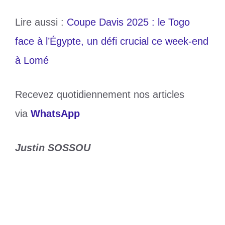
Lire aussi :
Coupe Davis 2025 : le Togo
face à l’Égypte, un défi crucial ce week-end
à Lomé
Recevez quotidiennement nos articles
via
WhatsApp
Justin SOSSOU
Catégories
Sports
Étiquettes
André Onana
,
Manchester United
,
Trabzonspor