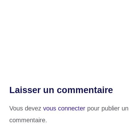
L’ONG CAFE aux côtés des enfants de
la commune des Lacs 3 et du Golfe 1 pour
la rentrée scolaire 2025-2026
Le football togolais à la croisée des
chemins
Laisser un commentaire
Vous devez
vous connecter
pour publier un
commentaire.