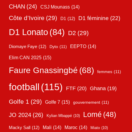
CHAN
(24)
CSJ Mounass
(14)
Côte d’Ivoire
(29)
D1 féminine
(22)
D1
(12)
D1 Lonato
(84)
D2
(29)
EEPTO
(14)
Diomaye Faye
(12)
Dyto
(11)
Elim CAN 2025
(15)
Faure Gnassingbé
(68)
femmes
(11)
football
(115)
FTF
(20)
Ghana
(19)
Golfe 1
(29)
Golfe 7
(15)
gouvernement
(11)
Lomé
(48)
JO 2024
(26)
Kylian Mbappé
(10)
Mali
(14)
Maroc
(14)
Macky Sall
(12)
Miato
(10)