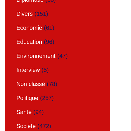
Divers
(151)
Economie
(61)
Education
(96)
Environnement
(47)
Interview
(5)
Non classé
(78)
Politique
(257)
Santé
(94)
Société
(472)