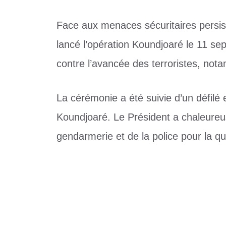
Face aux menaces sécuritaires persist
lancé l’opération Koundjoaré le 11 se
contre l’avancée des terroristes, not
La cérémonie a été suivie d’un défilé
Koundjoaré. Le Président a chaleureus
gendarmerie et de la police pour la qua
Catégories
Actualité
Étiquettes
Opération Koundjoaré : au nom de la nati
Foot : la Coupe du Togo ne se tiendra pa
Stabilité au Togo : Togbui Lanklivi 1er s