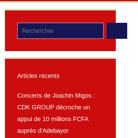
Rechercher
Articles récents
Concerts de Joachin Migos :
CDK GROUP décroche un
appui de 10 millions FCFA
auprès d’Adebayor