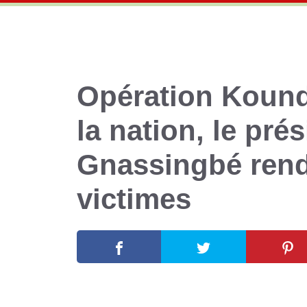
Opération Kound
la nation, le pré
Gnassingbé ren
victimes
14 janvier 2025
par
Romuald A.