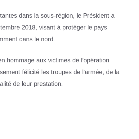
antes dans la sous-région, le Président a
ptembre 2018, visant à protéger le pays
amment dans le nord.
 en hommage aux victimes de l’opération
ement félicité les troupes de l’armée, de la
lité de leur prestation.
on
,
président Faure Gnassingbé
s cette année
ur les recommandations de Kponli « Yèku Sihloin »