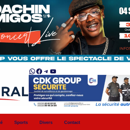
WhatsApp
Facebook
Telegram
YouTube
té
Sports
Divers
Contact