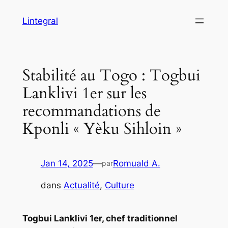
Aller
Lintegral
au
contenu
Stabilité au Togo : Togbui
Lanklivi 1er sur les
recommandations de
Kponli « Yèku Sihloin »
Jan 14, 2025
—
Romuald A.
par
dans
Actualité
, 
Culture
Togbui Lanklivi 1er, chef traditionnel