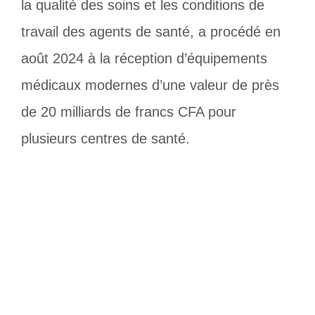
la qualité des soins et les conditions de
travail des agents de santé, a procédé en
août 2024 à la réception d’équipements
médicaux modernes d’une valeur de près
de 20 milliards de francs CFA pour
plusieurs centres de santé.
Catégories
Santé
Étiquettes
santé
,
togo
La Croix-Rouge togolaise promeut la
redevabilité au service des communautés
Claude LABA, un retour triomphal ce 8