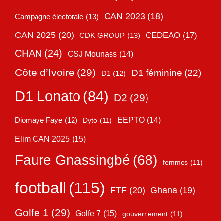
CAN 2023
(18)
Campagne électorale
(13)
CAN 2025
(20)
CEDEAO
(17)
CDK GROUP
(13)
CHAN
(24)
CSJ Mounass
(14)
Côte d’Ivoire
(29)
D1 féminine
(22)
D1
(12)
D1 Lonato
(84)
D2
(29)
EEPTO
(14)
Diomaye Faye
(12)
Dyto
(11)
Elim CAN 2025
(15)
Faure Gnassingbé
(68)
femmes
(11)
football
(115)
FTF
(20)
Ghana
(19)
Golfe 1
(29)
Golfe 7
(15)
gouvernement
(11)