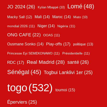
Lomé
(48)
JO 2024
(26)
Kylian Mbappé
(10)
Mali
(14)
Maroc
(14)
Macky Sall
(12)
Miato
(10)
Niger
(14)
mondial 2026
(11)
Nigéria
(11)
ONG CAFE
(22)
OOAS
(11)
Play-offs
(17)
Ousmane Sonko
(14)
politique
(13)
Princesse Eyi SEMEKONAWO
(11)
Présidentielle
(11)
Real Madrid
(28)
santé
(26)
RDC
(17)
Sénégal
(45)
Togbui Lanklivi 1er
(25)
togo
(532)
tournoi
(15)
Éperviers
(25)