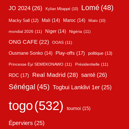
Lomé
(48)
JO 2024
(26)
Kylian Mbappé
(10)
Mali
(14)
Maroc
(14)
Macky Sall
(12)
Miato
(10)
Niger
(14)
mondial 2026
(11)
Nigéria
(11)
ONG CAFE
(22)
OOAS
(11)
Play-offs
(17)
Ousmane Sonko
(14)
politique
(13)
Princesse Eyi SEMEKONAWO
(11)
Présidentielle
(11)
Real Madrid
(28)
santé
(26)
RDC
(17)
Sénégal
(45)
Togbui Lanklivi 1er
(25)
togo
(532)
tournoi
(15)
Éperviers
(25)