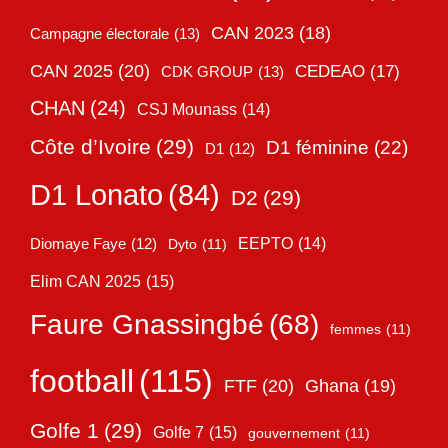
CAN 2023
(18)
Campagne électorale
(13)
CAN 2025
(20)
CEDEAO
(17)
CDK GROUP
(13)
CHAN
(24)
CSJ Mounass
(14)
Côte d’Ivoire
(29)
D1 féminine
(22)
D1
(12)
D1 Lonato
(84)
D2
(29)
EEPTO
(14)
Diomaye Faye
(12)
Dyto
(11)
Elim CAN 2025
(15)
Faure Gnassingbé
(68)
femmes
(11)
football
(115)
FTF
(20)
Ghana
(19)
Golfe 1
(29)
Golfe 7
(15)
gouvernement
(11)