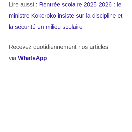
Lire aussi :
Rentrée scolaire 2025-2026 : le
ministre Kokoroko insiste sur la discipline et
la sécurité en milieu scolaire
Recevez quotidiennement nos articles
via
WhatsApp
Catégories
Education
Étiquettes
année scolaire
,
togo
Opération « Rentrée scolaire sûre » au
Togo : l’UNATROT prévient ses membres
Cameroun : révélations choquantes de