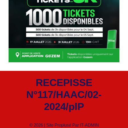
RECEPISSE
N°117/HAAC/02-
2024/plP
© 2026 | Site Proplusé Par
IT-ADMIN