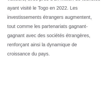
ayant visité le Togo en 2022. Les
investissements étrangers augmentent,
tout comme les partenariats gagnant-
gagnant avec des sociétés étrangères,
renforçant ainsi la dynamique de
croissance du pays.
Catégories
Diplomatie
Étiquettes
togo
,
Visas
Togo : une nouvelle ère pour les pistes
rurales
Elim CAN (F) : les Éperviers du Togo