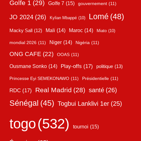
Golfe 1
(29)
Golfe 7
(15)
gouvernement
(11)
Lomé
(48)
JO 2024
(26)
Kylian Mbappé
(10)
Mali
(14)
Maroc
(14)
Macky Sall
(12)
Miato
(10)
Niger
(14)
mondial 2026
(11)
Nigéria
(11)
ONG CAFE
(22)
OOAS
(11)
Play-offs
(17)
Ousmane Sonko
(14)
politique
(13)
Princesse Eyi SEMEKONAWO
(11)
Présidentielle
(11)
Real Madrid
(28)
santé
(26)
RDC
(17)
Sénégal
(45)
Togbui Lanklivi 1er
(25)
togo
(532)
tournoi
(15)