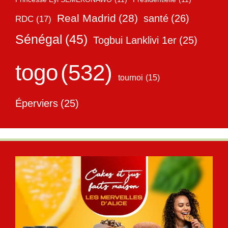
Real Madrid
(28)
santé
(26)
RDC
(17)
Sénégal
(45)
Togbui Lanklivi 1er
(25)
togo
(532)
tournoi
(15)
Éperviers
(25)