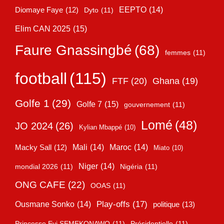
EEPTO
(14)
Diomaye Faye
(12)
Dyto
(11)
Elim CAN 2025
(15)
Faure Gnassingbé
(68)
femmes
(11)
football
(115)
FTF
(20)
Ghana
(19)
Golfe 1
(29)
Golfe 7
(15)
gouvernement
(11)
Lomé
(48)
JO 2024
(26)
Kylian Mbappé
(10)
Mali
(14)
Maroc
(14)
Macky Sall
(12)
Miato
(10)
Niger
(14)
mondial 2026
(11)
Nigéria
(11)
ONG CAFE
(22)
OOAS
(11)
Play-offs
(17)
Ousmane Sonko
(14)
politique
(13)
Princesse Eyi SEMEKONAWO
(11)
Présidentielle
(11)