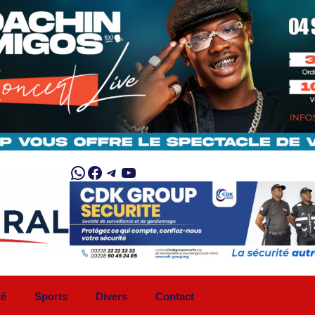
WhatsApp
Facebook
Telegram
YouTube
té
Sports
Divers
Contact