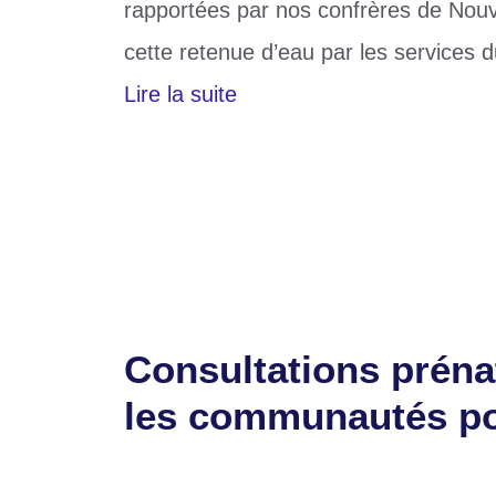
rapportées par nos confrères de Nouve
cette retenue d’eau par les services 
Lire la suite
Catégories
Divers
Étiquettes
4e lac
,
corps sans vie
,
Golfe 1
Laisser un commentaire
Consultations préna
les communautés po
29 juin 2026
par
Romuald A.