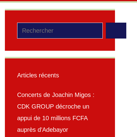
Rechercher
Articles récents
Concerts de Joachin Migos :
CDK GROUP décroche un
appui de 10 millions FCFA
auprès d’Adebayor