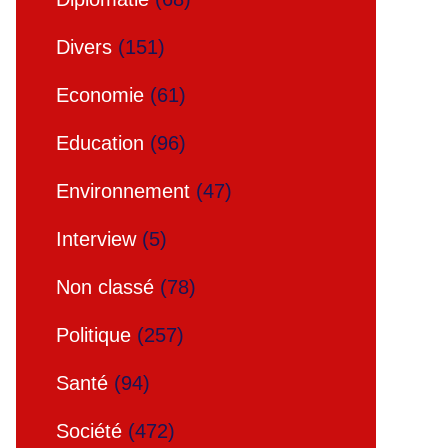
Divers
(151)
Economie
(61)
Education
(96)
Environnement
(47)
Interview
(5)
Non classé
(78)
Politique
(257)
Santé
(94)
Société
(472)