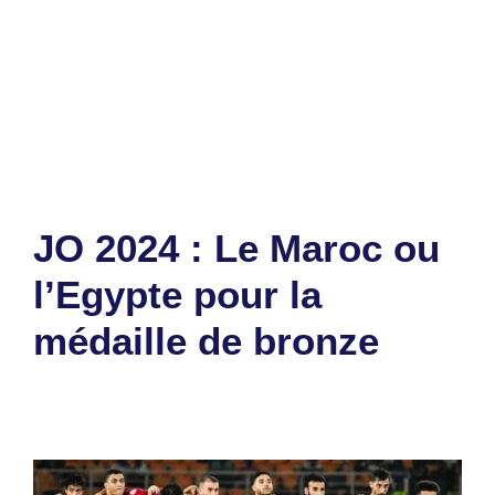
Catégories
Sports
Étiquettes
JO 2024
,
Maroc
,
podium
Laisser un commentaire
JO 2024 : Le Maroc ou
l’Egypte pour la
médaille de bronze
7 août 2024
par
Romuald A.