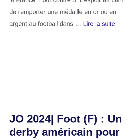
de remporter une médaille en or ou en
argent au football dans …
Lire la suite
Catégories
Sports
Étiquettes
Egypte
,
JO 2024
,
Maroc
,
médaille de
bronze
Laisser un commentaire
JO 2024| Foot (F) : Un
derby américain pour