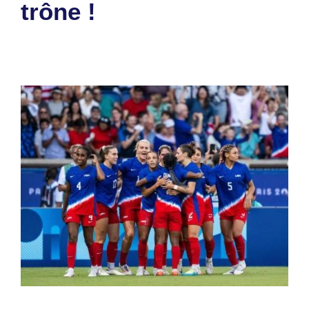
trône !
11 août 2024
par
Romuald A.