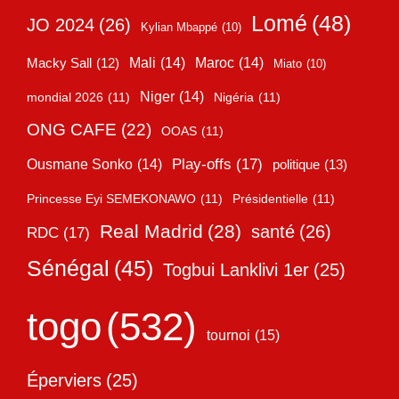
Lomé
(48)
JO 2024
(26)
Kylian Mbappé
(10)
Mali
(14)
Maroc
(14)
Macky Sall
(12)
Miato
(10)
Niger
(14)
mondial 2026
(11)
Nigéria
(11)
ONG CAFE
(22)
OOAS
(11)
Play-offs
(17)
Ousmane Sonko
(14)
politique
(13)
Princesse Eyi SEMEKONAWO
(11)
Présidentielle
(11)
Real Madrid
(28)
santé
(26)
RDC
(17)
Sénégal
(45)
Togbui Lanklivi 1er
(25)
togo
(532)
tournoi
(15)
Éperviers
(25)