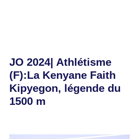
Catégories
Sports
Étiquettes
États-Unis
,
JO 2024
Laisser un commentaire
JO 2024| Athlétisme
(F):La Kenyane Faith
Kipyegon, légende du
1500 m
11 août 2024
par
Romuald A.