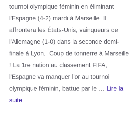
tournoi olympique féminin en éliminant
l’Espagne (4-2) mardi à Marseille. Il
affrontera les États-Unis, vainqueurs de
l’Allemagne (1-0) dans la seconde demi-
finale à Lyon. Coup de tonnerre à Marseille
! La 1re nation au classement FIFA,
l’Espagne va manquer l’or au tournoi
olympique féminin, battue par le …
Lire la
suite
Catégories
Sports
Étiquettes
bouquet final
,
derby américain
,
Foot
,