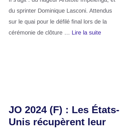
du sprinter Dominique Lasconi. Attendus
sur le quai pour le défilé final lors de la
cérémonie de clôture …
Lire la suite
Catégories
Sports
Étiquettes
Athlètes
,
congolais
,
JO 2024
Laisser un commentaire
JO 2024 (F) : Les États-
Unis récupèrent leur