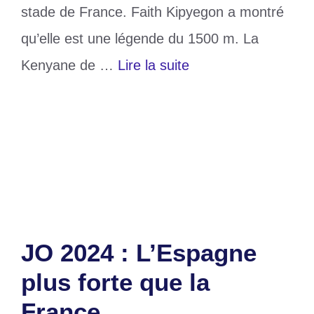
stade de France. Faith Kipyegon a montré
qu’elle est une légende du 1500 m. La
Kenyane de …
Lire la suite
Catégories
Sports
Étiquettes
Athlétisme
,
Faith Kipyegon
,
JO 2024
Laisser un commentaire
JO 2024 : L’Espagne
plus forte que la
France