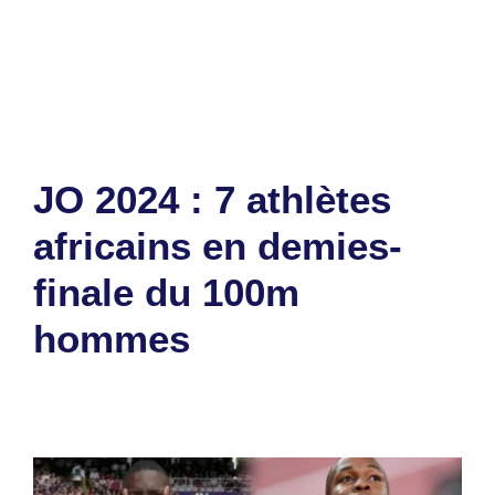
JO 2024
Laisser un commentaire
JO 2024 : 7 athlètes
africains en demies-
finale du 100m
hommes
3 août 2024
par
Romuald A.