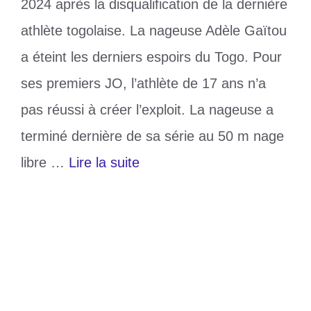
2024 après la disqualification de la dernière
athlète togolaise. La nageuse Adèle Gaïtou
a éteint les derniers espoirs du Togo. Pour
ses premiers JO, l’athlète de 17 ans n’a
pas réussi à créer l’exploit. La nageuse a
terminé dernière de sa série au 50 m nage
libre …
Lire la suite
Catégories
Sports
Étiquettes
délégation
,
JO 2024
,
togolaise
Laisser un commentaire