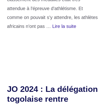
attendue à l’épreuve d’athlétisme. Et
comme on pouvait s’y attendre, les athlètes
africains n’ont pas …
Lire la suite
Catégories
Sports
Étiquettes
africains
,
Athlètes
,
hommes
,
JO 2024
Laisser un commentaire
JO 2024 : La délégation
togolaise rentre