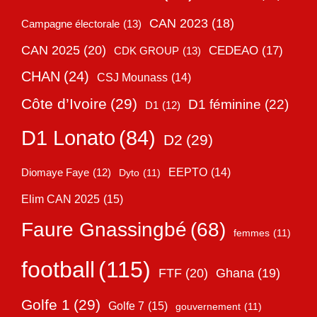
CAN 2023
(18)
Campagne électorale
(13)
CAN 2025
(20)
CEDEAO
(17)
CDK GROUP
(13)
CHAN
(24)
CSJ Mounass
(14)
Côte d’Ivoire
(29)
D1 féminine
(22)
D1
(12)
D1 Lonato
(84)
D2
(29)
EEPTO
(14)
Diomaye Faye
(12)
Dyto
(11)
Elim CAN 2025
(15)
Faure Gnassingbé
(68)
femmes
(11)
football
(115)
FTF
(20)
Ghana
(19)
Golfe 1
(29)
Golfe 7
(15)
gouvernement
(11)