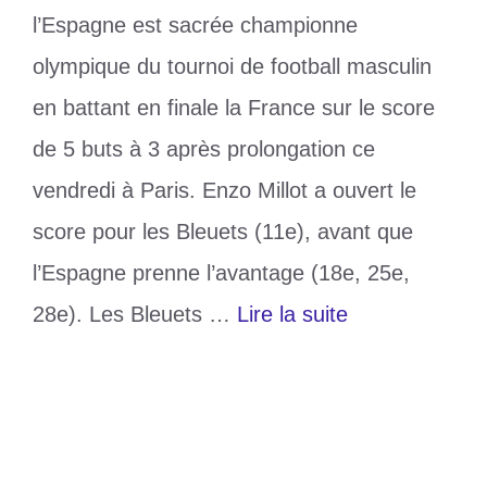
l’Espagne est sacrée championne
olympique du tournoi de football masculin
en battant en finale la France sur le score
de 5 buts à 3 après prolongation ce
vendredi à Paris. Enzo Millot a ouvert le
score pour les Bleuets (11e), avant que
l’Espagne prenne l’avantage (18e, 25e,
28e). Les Bleuets …
Lire la suite
Catégories
Sports
Étiquettes
Espagne
,
France
,
JO 2024
Laisser un commentaire