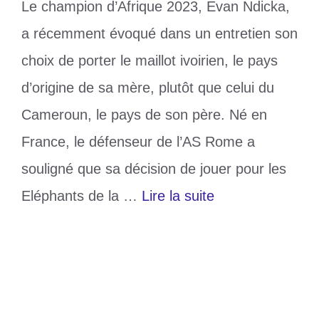
Le champion d’Afrique 2023, Evan Ndicka,
a récemment évoqué dans un entretien son
choix de porter le maillot ivoirien, le pays
d’origine de sa mère, plutôt que celui du
Cameroun, le pays de son père. Né en
France, le défenseur de l’AS Rome a
souligné que sa décision de jouer pour les
Eléphants de la …
Lire la suite
Catégories
Sports
Étiquettes
Cameroun
,
Côte d’Ivoire
,
Evan Ndicka
,
France
,
Roma