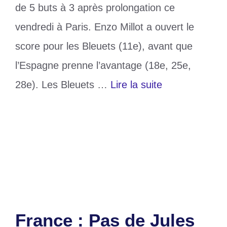
de 5 buts à 3 après prolongation ce
vendredi à Paris. Enzo Millot a ouvert le
score pour les Bleuets (11e), avant que
l’Espagne prenne l’avantage (18e, 25e,
28e). Les Bleuets …
Lire la suite
Catégories
Sports
Étiquettes
Espagne
,
France
,
JO 2024
Laisser un commentaire
France : Pas de Jules