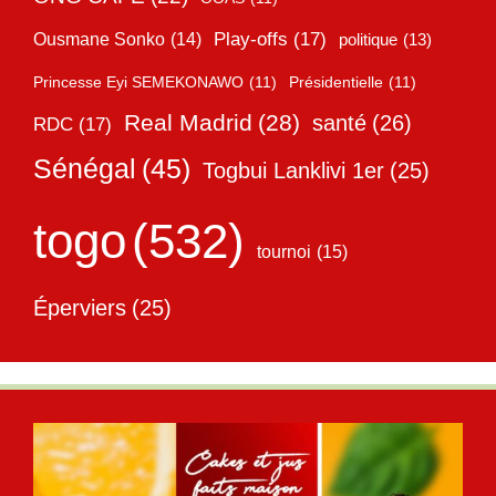
Play-offs
(17)
Ousmane Sonko
(14)
politique
(13)
Princesse Eyi SEMEKONAWO
(11)
Présidentielle
(11)
Real Madrid
(28)
santé
(26)
RDC
(17)
Sénégal
(45)
Togbui Lanklivi 1er
(25)
togo
(532)
tournoi
(15)
Éperviers
(25)