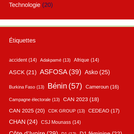
Technologie
(20)
Étiquettes
accident
(14)
Adakpamé
(13)
Afrique
(14)
ASFOSA
(39)
Asko
(25)
ASCK
(21)
Bénin
(57)
Cameroun
(16)
Burkina Faso
(13)
CAN 2023
(18)
Campagne électorale
(13)
CAN 2025
(20)
CEDEAO
(17)
CDK GROUP
(13)
CHAN
(24)
CSJ Mounass
(14)
Côte d’Ivoire
(29)
D1 féminine
(22)