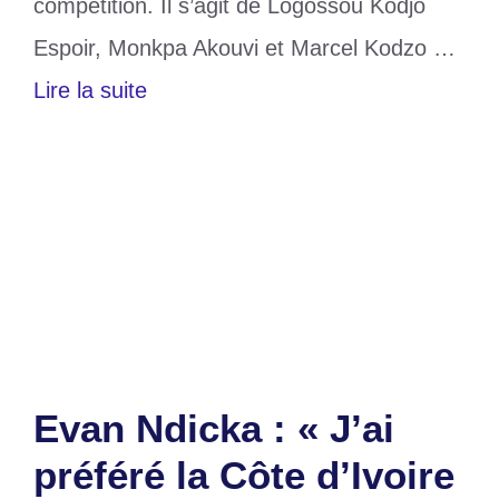
compétition. Il s’agit de Logossou Kodjo
Espoir, Monkpa Akouvi et Marcel Kodzo …
Lire la suite
Catégories
Société
Étiquettes
balangers togolais
,
France
,
mondial du
pain 2025
,
Nantes
Laisser un commentaire
Evan Ndicka : « J’ai
préféré la Côte d’Ivoire