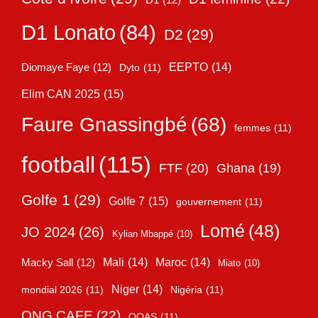
D1
(12)
D1 Lonato
(84)
D2
(29)
EEPTO
(14)
Diomaye Faye
(12)
Dyto
(11)
Elim CAN 2025
(15)
Faure Gnassingbé
(68)
femmes
(11)
football
(115)
FTF
(20)
Ghana
(19)
Golfe 1
(29)
Golfe 7
(15)
gouvernement
(11)
Lomé
(48)
JO 2024
(26)
Kylian Mbappé
(10)
Mali
(14)
Maroc
(14)
Macky Sall
(12)
Miato
(10)
Niger
(14)
mondial 2026
(11)
Nigéria
(11)
ONG CAFE
(22)
OOAS
(11)