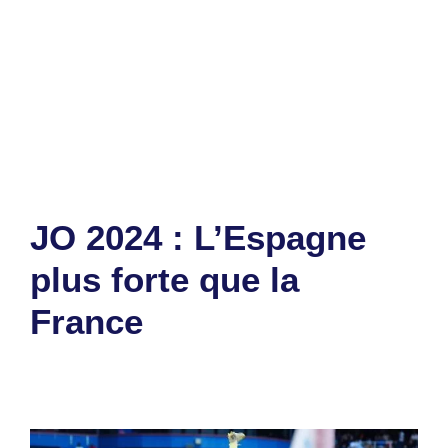
Catégories
Sports
Étiquettes
France
,
Thierry Henry
Laisser un commentaire
JO 2024 : L’Espagne
plus forte que la
France
10 août 2024
par
Romuald A.