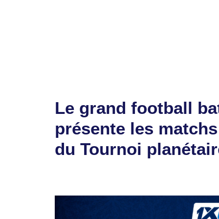
Catégories
Sports
Étiquettes
Bè Dagbuipé
,
football
,
Tournoi de l'amitié
Laisser un commentaire
Le grand football ba
présente les matchs
du Tournoi planétair
20 juin 2026
par
Romuald A.