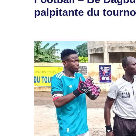
palpitante du tournoi
6 juillet 2026
par
Romuald A.