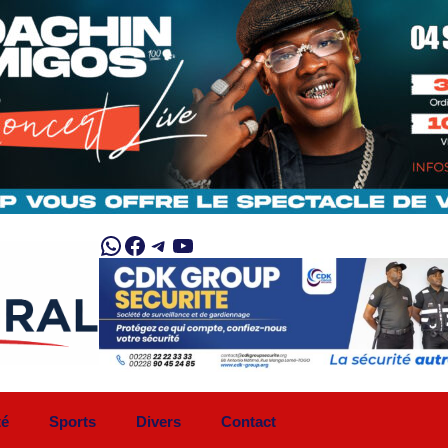
WhatsApp
Facebook
Telegram
YouTube
té
Sports
Divers
Contact