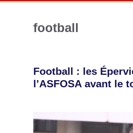
football
Football : les Éper
l’ASFOSA avant le t
14 juillet 2026
par
Romuald A.