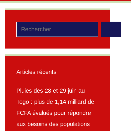
Rechercher
Articles récents
Pluies des 28 et 29 juin au
Togo : plus de 1,14 milliard de
FCFA évalués pour répondre
aux besoins des populations