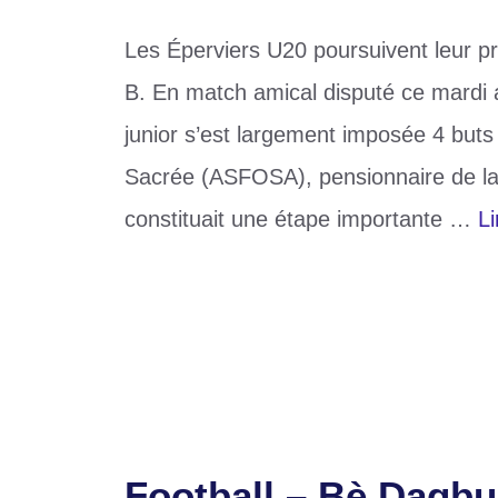
Les Éperviers U20 poursuivent leur pré
B. En match amical disputé ce mardi a
junior s’est largement imposée 4 buts 
Sacrée (ASFOSA), pensionnaire de la 
constituait une étape importante …
Li
Catégories
Sports
Étiquettes
ASFOSA
,
Éperviers U20
,
football
,
UFOA
Laisser un commentaire
Football – Bè Dagbu