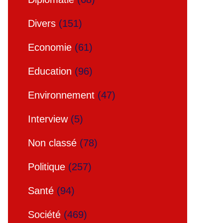
Divers
(151)
Economie
(61)
Education
(96)
Environnement
(47)
Interview
(5)
Non classé
(78)
Politique
(257)
Santé
(94)
Société
(469)