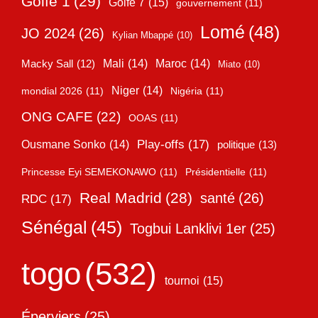
Golfe 1
(29)
Golfe 7
(15)
gouvernement
(11)
Lomé
(48)
JO 2024
(26)
Kylian Mbappé
(10)
Mali
(14)
Maroc
(14)
Macky Sall
(12)
Miato
(10)
Niger
(14)
mondial 2026
(11)
Nigéria
(11)
ONG CAFE
(22)
OOAS
(11)
Play-offs
(17)
Ousmane Sonko
(14)
politique
(13)
Princesse Eyi SEMEKONAWO
(11)
Présidentielle
(11)
Real Madrid
(28)
santé
(26)
RDC
(17)
Sénégal
(45)
Togbui Lanklivi 1er
(25)
togo
(532)
tournoi
(15)
Éperviers
(25)