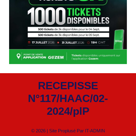
RECEPISSE
N°117/HAAC/02-
2024/plP
© 2026 | Site Proplusé Par
IT-ADMIN