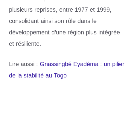
plusieurs reprises, entre 1977 et 1999,
consolidant ainsi son rôle dans le
développement d’une région plus intégrée
et résiliente.
Lire aussi :
Gnassingbé Eyadéma : un pilier
de la stabilité au Togo
Catégories
Actualité
Étiquettes
Gnassingbé Eyadéma
Gnassingbé Eyadéma : un pilier de la
stabilité au Togo