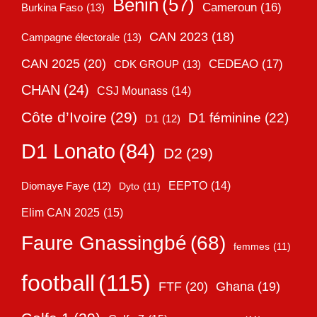
Bénin
(57)
Cameroun
(16)
Burkina Faso
(13)
CAN 2023
(18)
Campagne électorale
(13)
CAN 2025
(20)
CEDEAO
(17)
CDK GROUP
(13)
CHAN
(24)
CSJ Mounass
(14)
Côte d’Ivoire
(29)
D1 féminine
(22)
D1
(12)
D1 Lonato
(84)
D2
(29)
EEPTO
(14)
Diomaye Faye
(12)
Dyto
(11)
Elim CAN 2025
(15)
Faure Gnassingbé
(68)
femmes
(11)
football
(115)
FTF
(20)
Ghana
(19)