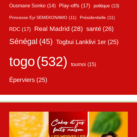
Play-offs
(17)
Ousmane Sonko
(14)
politique
(13)
Princesse Eyi SEMEKONAWO
(11)
Présidentielle
(11)
Real Madrid
(28)
santé
(26)
RDC
(17)
Sénégal
(45)
Togbui Lanklivi 1er
(25)
togo
(532)
tournoi
(15)
Éperviers
(25)