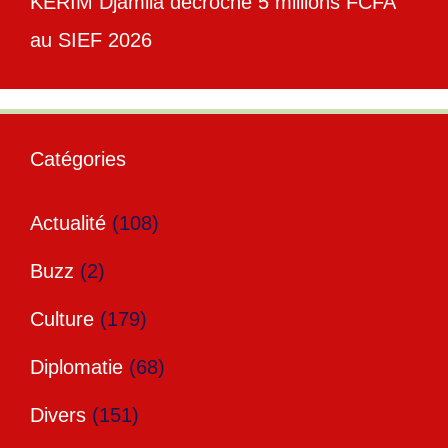
KERIM Djamila décroche 5 millions FCFA
au SIEF 2026
Catégories
Actualité
(108)
Buzz
(2)
Culture
(179)
Diplomatie
(68)
Divers
(151)