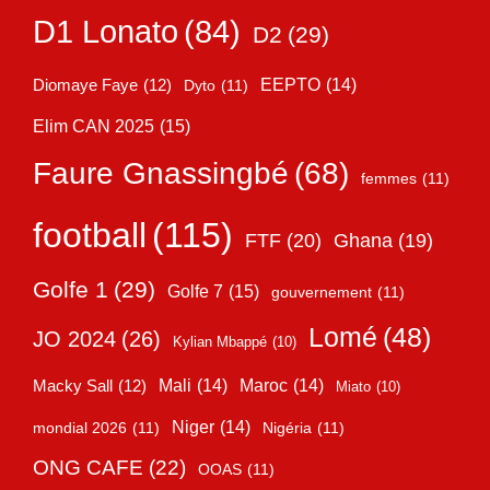
D1 Lonato
(84)
D2
(29)
EEPTO
(14)
Diomaye Faye
(12)
Dyto
(11)
Elim CAN 2025
(15)
Faure Gnassingbé
(68)
femmes
(11)
football
(115)
FTF
(20)
Ghana
(19)
Golfe 1
(29)
Golfe 7
(15)
gouvernement
(11)
Lomé
(48)
JO 2024
(26)
Kylian Mbappé
(10)
Mali
(14)
Maroc
(14)
Macky Sall
(12)
Miato
(10)
Niger
(14)
mondial 2026
(11)
Nigéria
(11)
ONG CAFE
(22)
OOAS
(11)