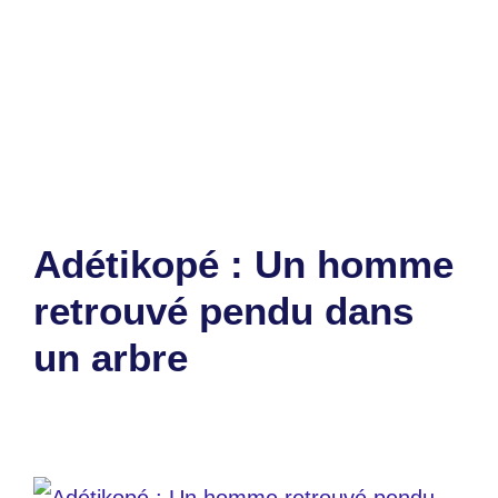
Catégories
Economie
Étiquettes
Adétikopé
,
Inauguration
,
togo
Laisser un commentaire
Adétikopé : Un homme
retrouvé pendu dans
un arbre
16 octobre 2024
par
Romuald A.