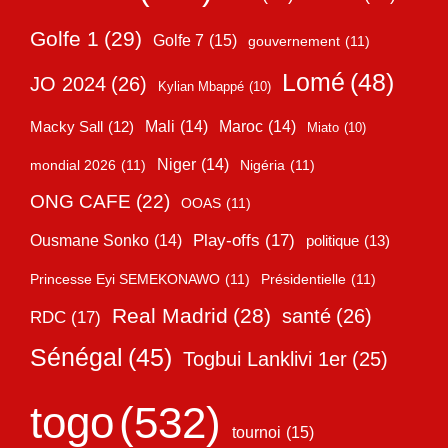
Golfe 1
(29)
Golfe 7
(15)
gouvernement
(11)
Lomé
(48)
JO 2024
(26)
Kylian Mbappé
(10)
Mali
(14)
Maroc
(14)
Macky Sall
(12)
Miato
(10)
Niger
(14)
mondial 2026
(11)
Nigéria
(11)
ONG CAFE
(22)
OOAS
(11)
Play-offs
(17)
Ousmane Sonko
(14)
politique
(13)
Princesse Eyi SEMEKONAWO
(11)
Présidentielle
(11)
Real Madrid
(28)
santé
(26)
RDC
(17)
Sénégal
(45)
Togbui Lanklivi 1er
(25)
togo
(532)
tournoi
(15)