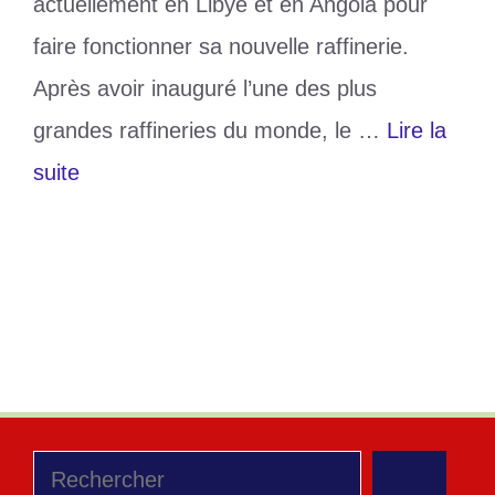
actuellement en Libye et en Angola pour
faire fonctionner sa nouvelle raffinerie.
Après avoir inauguré l’une des plus
grandes raffineries du monde, le …
Lire la
suite
Catégories
Société
Étiquettes
Aliko Dangote
,
Nigéria
,
raffinerie
Laisser un commentaire
Rechercher