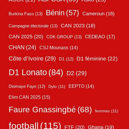
Bénin
(57)
Cameroun
(16)
Burkina Faso
(13)
CAN 2023
(18)
Campagne électorale
(13)
CAN 2025
(20)
CEDEAO
(17)
CDK GROUP
(13)
CHAN
(24)
CSJ Mounass
(14)
Côte d’Ivoire
(29)
D1 féminine
(22)
D1
(12)
D1 Lonato
(84)
D2
(29)
EEPTO
(14)
Diomaye Faye
(12)
Dyto
(11)
Elim CAN 2025
(15)
Faure Gnassingbé
(68)
femmes
(11)
football
(115)
FTF
(20)
Ghana
(19)