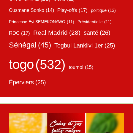
Play-offs
(17)
Ousmane Sonko
(14)
politique
(13)
Princesse Eyi SEMEKONAWO
(11)
Présidentielle
(11)
Real Madrid
(28)
santé
(26)
RDC
(17)
Sénégal
(45)
Togbui Lanklivi 1er
(25)
togo
(532)
tournoi
(15)
Éperviers
(25)