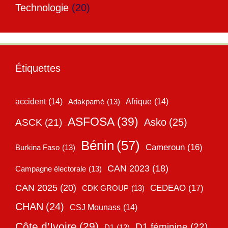
Technologie
(20)
Étiquettes
accident
(14)
Adakpamé
(13)
Afrique
(14)
ASFOSA
(39)
Asko
(25)
ASCK
(21)
Bénin
(57)
Cameroun
(16)
Burkina Faso
(13)
CAN 2023
(18)
Campagne électorale
(13)
CAN 2025
(20)
CEDEAO
(17)
CDK GROUP
(13)
CHAN
(24)
CSJ Mounass
(14)
Côte d’Ivoire
(29)
D1 féminine
(22)
D1
(12)