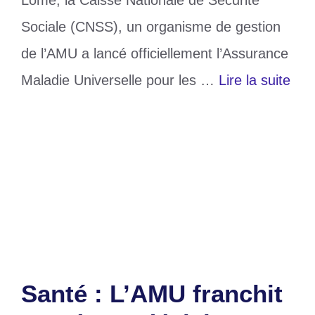
Lomé, la Caisse Nationale de Sécurité
Sociale (CNSS), un organisme de gestion
de l’AMU a lancé officiellement l’Assurance
Maladie Universelle pour les …
Lire la suite
Catégories
Santé
Étiquettes
AMU
,
Assurance Maladie Universelle
,
togo
Laisser un commentaire
Santé : L’AMU franchit