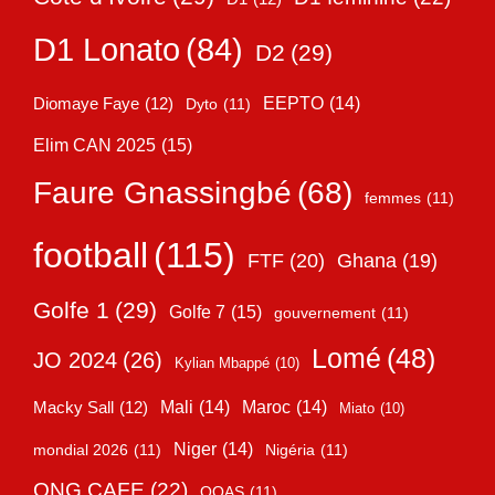
D1 Lonato
(84)
D2
(29)
EEPTO
(14)
Diomaye Faye
(12)
Dyto
(11)
Elim CAN 2025
(15)
Faure Gnassingbé
(68)
femmes
(11)
football
(115)
FTF
(20)
Ghana
(19)
Golfe 1
(29)
Golfe 7
(15)
gouvernement
(11)
Lomé
(48)
JO 2024
(26)
Kylian Mbappé
(10)
Mali
(14)
Maroc
(14)
Macky Sall
(12)
Miato
(10)
Niger
(14)
mondial 2026
(11)
Nigéria
(11)
ONG CAFE
(22)
OOAS
(11)