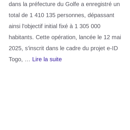
dans la préfecture du Golfe a enregistré un
total de 1 410 135 personnes, dépassant
ainsi l’objectif initial fixé à 1 305 000
habitants. Cette opération, lancée le 12 mai
2025, s’inscrit dans le cadre du projet e-ID
Togo, …
Lire la suite
Catégories
Société
Étiquettes
ANID
,
Biométrique
,
Recensement
Laisser un commentaire