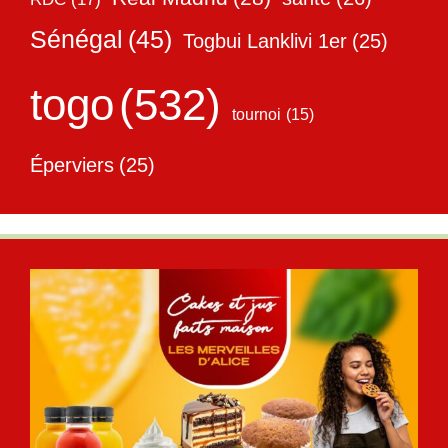
Sénégal
(45)
Togbui Lanklivi 1er
(25)
togo
(532)
tournoi
(15)
Éperviers
(25)