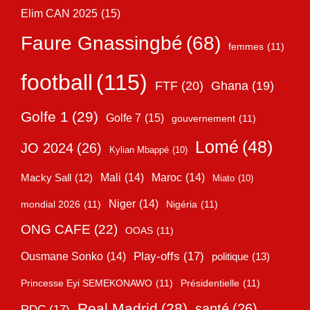
Elim CAN 2025
(15)
Faure Gnassingbé
(68)
femmes
(11)
football
(115)
FTF
(20)
Ghana
(19)
Golfe 1
(29)
Golfe 7
(15)
gouvernement
(11)
Lomé
(48)
JO 2024
(26)
Kylian Mbappé
(10)
Mali
(14)
Maroc
(14)
Macky Sall
(12)
Miato
(10)
Niger
(14)
mondial 2026
(11)
Nigéria
(11)
ONG CAFE
(22)
OOAS
(11)
Play-offs
(17)
Ousmane Sonko
(14)
politique
(13)
Princesse Eyi SEMEKONAWO
(11)
Présidentielle
(11)
Real Madrid
(28)
santé
(26)
RDC
(17)