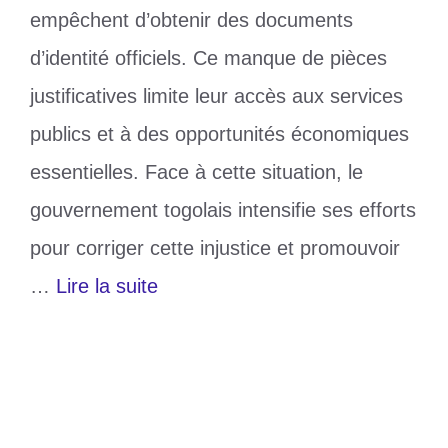
empêchent d’obtenir des documents
d’identité officiels. Ce manque de pièces
justificatives limite leur accès aux services
publics et à des opportunités économiques
essentielles. Face à cette situation, le
gouvernement togolais intensifie ses efforts
pour corriger cette injustice et promouvoir
…
Lire la suite
Catégories
Actualité
Étiquettes
Biométrique
,
identité
Laisser un commentaire