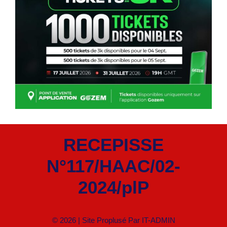
RECEPISSE
N°117/HAAC/02-
2024/plP
© 2026 | Site Proplusé Par
IT-ADMIN