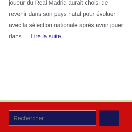
joueur du Real Madrid aurait choisi de
revenir dans son pays natal pour évoluer
avec la sélection nationale après avoir jouer
dans …
Lire la suite
Catégories
Sports
Étiquettes
Afrique
,
Brahim Diaz
,
Europe
,
Footbal
Laisser un commentaire
Rechercher