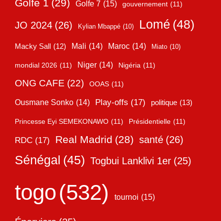
Golfe 1
(29)
Golfe 7
(15)
gouvernement
(11)
Lomé
(48)
JO 2024
(26)
Kylian Mbappé
(10)
Mali
(14)
Maroc
(14)
Macky Sall
(12)
Miato
(10)
Niger
(14)
mondial 2026
(11)
Nigéria
(11)
ONG CAFE
(22)
OOAS
(11)
Play-offs
(17)
Ousmane Sonko
(14)
politique
(13)
Princesse Eyi SEMEKONAWO
(11)
Présidentielle
(11)
Real Madrid
(28)
santé
(26)
RDC
(17)
Sénégal
(45)
Togbui Lanklivi 1er
(25)
togo
(532)
tournoi
(15)