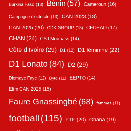
Bénin
(57)
Cameroun
(16)
Burkina Faso
(13)
CAN 2023
(18)
Campagne électorale
(13)
CAN 2025
(20)
CEDEAO
(17)
CDK GROUP
(13)
CHAN
(24)
CSJ Mounass
(14)
Côte d’Ivoire
(29)
D1 féminine
(22)
D1
(12)
D1 Lonato
(84)
D2
(29)
EEPTO
(14)
Diomaye Faye
(12)
Dyto
(11)
Elim CAN 2025
(15)
Faure Gnassingbé
(68)
femmes
(11)
football
(115)
FTF
(20)
Ghana
(19)