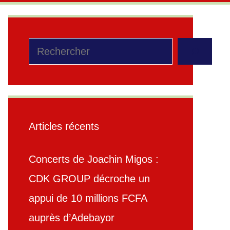
Rechercher
Articles récents
Concerts de Joachin Migos :
CDK GROUP décroche un
appui de 10 millions FCFA
auprès d’Adebayor