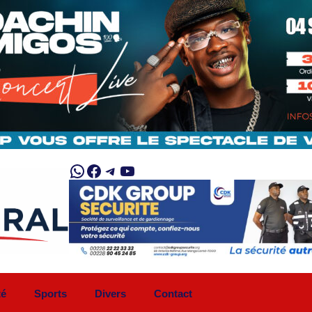
WhatsApp
Facebook
Telegram
YouTube
té
Sports
Divers
Contact