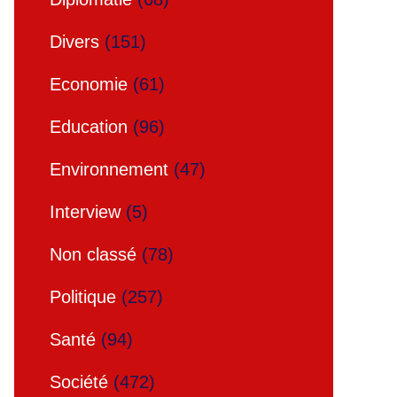
Divers
(151)
Economie
(61)
Education
(96)
Environnement
(47)
Interview
(5)
Non classé
(78)
Politique
(257)
Santé
(94)
Société
(472)