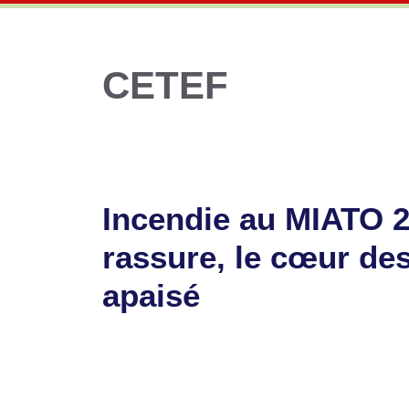
CETEF
Incendie au MIATO 
rassure, le cœur des
apaisé
30 avril 2025
par
Romuald A.