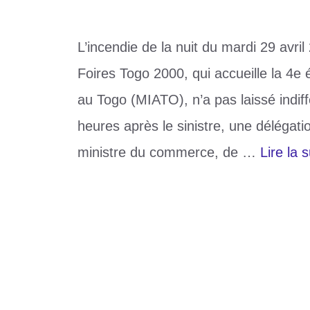
L’incendie de la nuit du mardi 29 avri
Foires Togo 2000, qui accueille la 4e 
au Togo (MIATO), n’a pas laissé indif
heures après le sinistre, une délégat
ministre du commerce, de …
Lire la s
Catégories
Société
Étiquettes
CETEF
,
Incendie
,
Miato
Laisser un commentaire